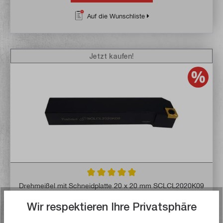
Auf die Wunschliste
Jetzt kaufen!
Durchschnittliche Bewertung von 5 von 5 
Drehmeißel mit Schneidplatte 20 x 20 mm SCLCL2020K09
Wir respektieren Ihre Privatsphäre
Artikel-Nr:
2288
Bruttogewicht:
0,421 kg