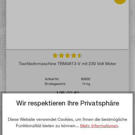
Durchschnittliche Bewertung von 4.5 von 
Tischbohrmaschine TBM4813-V mit 230 Volt Motor
Artikel-Nr:
80600
Bruttogewicht:
14 kg
195,00 €*
Wir respektieren Ihre Privatsphäre
Lieferzeit: 1-3 Werktage **
Diese Website verwendet Cookies, um Ihnen die bestmögliche
In den Warenkorb
Funktionalität bieten zu können...
Mehr Informationen
.