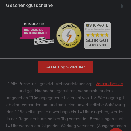
Geschenkgutscheine
Kundenbewertungen
SEHR GUT
4.81 / 5.00
Bestellung widerrufen
* Alle Preise inkl. gesetzl. Mehrwertsteuer zzgl.
Versandkosten
und ggf. Nachnahmegebühren, wenn nicht anders
angegeben.**Die angegebene Lieferzeit von 1–3 Werktagen gilt
ab dem Versanddatum und stellt eine unverbindliche Schätzung
dar. ***Bestellungen, die werktags bis 14 Uhr eingehen, werden
in der Regel noch am selben Tag versendet. Bestellungen nach
14 Uhr werden am folgenden Werktag versendet (Ausgenommen