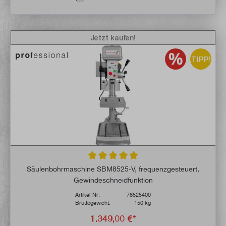
Jetzt kaufen!
TIPP!
Durchschnittliche Bewertung von 5 von 5 
Säulenbohrmaschine SBM8525-V, frequenzgesteuert,
Gewindeschneidfunktion
Artikel-Nr:
78525400
Bruttogewicht:
150 kg
1.349,00 €*