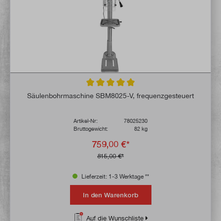
Durchschnittliche Bewertung von 5 von 5 
Säulenbohrmaschine SBM8025-V, frequenzgesteuert
Artikel-Nr:
78025230
Bruttogewicht:
82 kg
759,00 €*
815,00 €*
Lieferzeit: 1-3 Werktage **
In den Warenkorb
Auf die Wunschliste