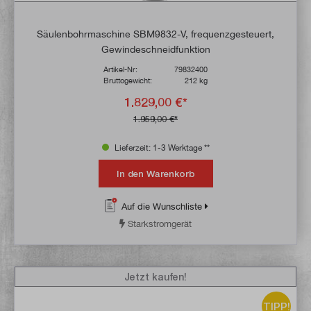
Säulenbohrmaschine SBM9832-V, frequenzgesteuert,
Gewindeschneidfunktion
Artikel-Nr:
79832400
Bruttogewicht:
212 kg
1.829,00 €*
1.959,00 €*
Lieferzeit: 1-3 Werktage **
In den Warenkorb
Auf die Wunschliste
Starkstromgerät
Jetzt kaufen!
TIPP!