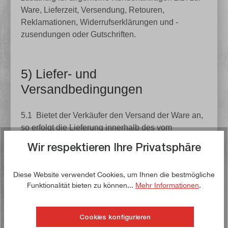
Ware, Lieferzeit, Versendung, Retouren,
Reklamationen, Widerrufserklärungen und -
zusendungen oder Gutschriften.
5) Liefer- und
Versandbedingungen
5.1
Bietet der Verkäufer den Versand der Ware an,
so erfolgt die Lieferung innerhalb des vom
Verkäufer angegebenen Liefergebietes an die vom
Wir respektieren Ihre Privatsphäre
Kunden angegebene Lieferanschrift, sofern nichts
anderes vereinbart ist. Bei der Abwicklung der
Diese Website verwendet Cookies, um Ihnen die bestmögliche
Transaktion ist die in der Bestellabwicklung des
Funktionalität bieten zu können...
Mehr Informationen
.
Verkäufers angegebene Lieferanschrift maßgeblich.
Abweichend hiervon ist bei Auswahl der
Zahlungsart PayPal die vom Kunden zum Zeitpunkt
Cookies konfigurieren
der Bezahlung bei PayPal hinterlegte