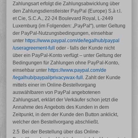
Zahlungsart erfolgt die Zahlungsabwicklung über
den Zahlungsdienstleister PayPal (Europe) S.à r.l.
et Cie, S.C.A., 22-24 Boulevard Royal, L-2449
Luxemburg (im Folgenden: „PayPal“), unter Geltung
der PayPal-Nutzungsbedingungen, einsehbar
unter
https://www.paypal.com
/de
/legalhub
/paypal
/useragreement-full
oder - falls der Kunde nicht
über ein PayPal-Konto verfügt – unter Geltung der
Bedingungen für Zahlungen ohne PayPal-Konto,
einsehbar unter
https://www.paypal.com
/de
/legalhub
/paypal
/privacywax-full
. Zahlt der Kunde
mittels einer im Online-Bestellvorgang
auswählbaren von PayPal angebotenen
Zahlungsart, erklärt der Verkäufer schon jetzt die
Annahme des Angebots des Kunden in dem
Zeitpunkt, in dem der Kunde den Button anklickt,
welcher den Bestellvorgang abschließt.
2.5
Bei der Bestellung über das Online-