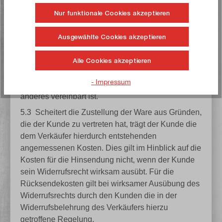
Lieferanschrift maßgeblich.
Nur funktionale Cookies akzeptieren
5.2
Bei Waren, die per Spedition geliefert werden,
erfolgt die Lieferung "frei Bordsteinkante", also bis
Ausgewählte Cookies akzeptieren
zur der Lieferadresse nächstgelegenen öffentlichen
Bordsteinkante, sofern sich aus den
Alle Cookies akzeptieren
Versandinformationen im Online-Shop des
- Impressum
Verkäufers nichts anderes ergibt und sofern nichts
anderes vereinbart ist.
5.3
Scheitert die Zustellung der Ware aus Gründen,
die der Kunde zu vertreten hat, trägt der Kunde die
dem Verkäufer hierdurch entstehenden
angemessenen Kosten. Dies gilt im Hinblick auf die
Kosten für die Hinsendung nicht, wenn der Kunde
sein Widerrufsrecht wirksam ausübt. Für die
Rücksendekosten gilt bei wirksamer Ausübung des
Widerrufsrechts durch den Kunden die in der
Widerrufsbelehrung des Verkäufers hierzu
getroffene Regelung.