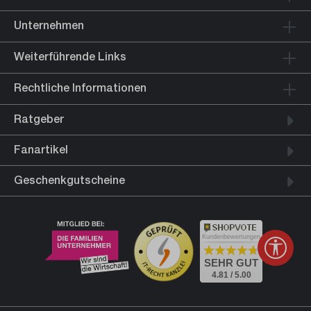
Unternehmen
Weiterführende Links
Rechtliche Informationen
Ratgeber
Fanartikel
Geschenkgutscheine
Kundenbewertungen
Werkz
SEHR GUT
4.81 / 5.00