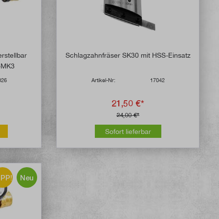
rstellbar
Schlagzahnfräser SK30 mit HSS-Einsatz
+MK3
026
Artikel-Nr:
17042
21,50 €*
24,00 €*
Sofort lieferbar
IPP!
Neu