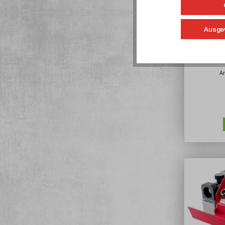
Ausge
Werkzeu
Zangen-un
Ar