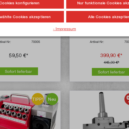
Cookies konfigurieren
Nur funktionale Cookies ak
wählte Cookies akzeptieren
Alle Cookies akzeptie
geinlage für Werkstattwagen
Werkstattwagen inkl. 170-t
- Impressum
d Handwerkzeugset, 16-teilig
Werkzeug-Set
tikel-Nr:
70005
Artikel-Nr:
70
59,50 €*
399,90 €*
445,00 €*
Sofort lieferbar
Sofort lieferbar
TIPP!
Neu