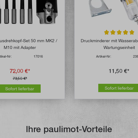
Durchschnittlich
Ausdrehkopf-Set 50 mm MK2 /
Druckminderer mit Wasserab
M10 mit Adapter
Wartungseinheit
tikel-Nr:
17016
Artikel-Nr:
23
72,00 €*
11,50 €*
79,50 €*
Sofort lieferbar
Sofort lieferbar
Ihre paulimot-Vorteile