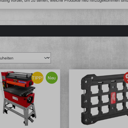
lmäßig vorbei, um zu sehen, welche Produkte neu hinzugekommen sind
TIPP!
Neu