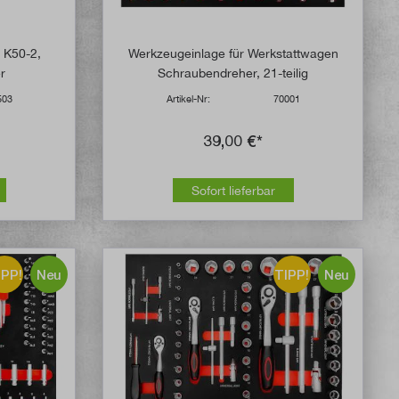
r K50-2,
Werkzeugeinlage für Werkstattwagen
r
Schraubendreher, 21-teilig
503
Artikel-Nr:
70001
39,00 €*
Sofort lieferbar
IPP!
Neu
TIPP!
Neu