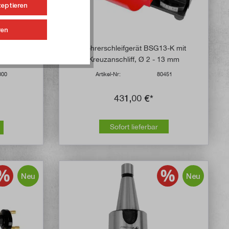
zeptieren
ren
eiliges
Bohrerschleifgerät BSG13-K mit
Kreuzanschliff, Ø 2 - 13 mm
000
Artikel-Nr:
80451
431,00 €*
Sofort lieferbar
Neu
Neu