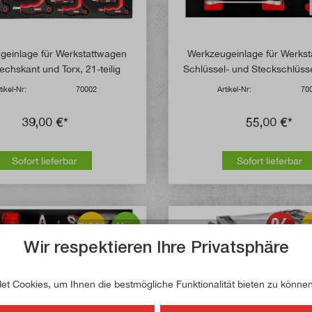
geinlage für Werkstattwagen
Werkzeugeinlage für Werks
echskant und Torx, 21-teilig
Schlüssel- und Steckschlüsse
teilig
tikel-Nr:
70002
Artikel-Nr:
70
39,00 €*
55,00 €*
Sofort lieferbar
Sofort lieferbar
TIPP!
Neu
T
Wir respektieren Ihre Privatsphäre
t Cookies, um Ihnen die bestmögliche Funktionalität bieten zu können