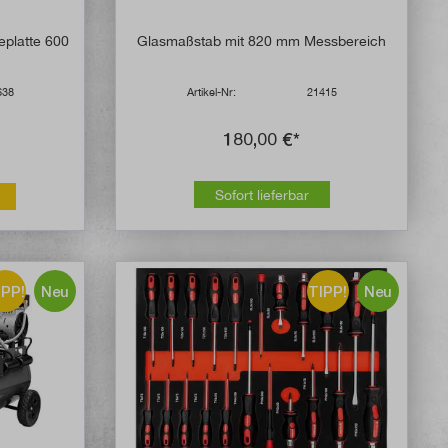
platte 600
Glasmaßstab mit 820 mm Messbereich
638
Artikel-Nr:
21415
180,00 €*
Sofort lieferbar
IPP!
Neu
TIPP!
Neu