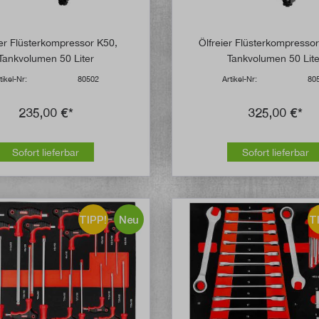
ier Flüsterkompressor K50,
Ölfreier Flüsterkompresso
Tankvolumen 50 Liter
Tankvolumen 50 Lite
tikel-Nr:
80502
Artikel-Nr:
80
235,00 €*
325,00 €*
Sofort lieferbar
Sofort lieferbar
TIPP!
Neu
T