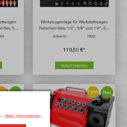
tattwagen
Werkzeugeinlage für Werkstattwagen
l-Set, 54-
Ratschen-Sets 1/2", 3/8" und 1/4", 61-
teilig
003
Artikel-Nr:
70004
119,50 €*
Sofort lieferbar
IPP!
Neu
TIPP!
Neu
...
Mehr Informationen
.