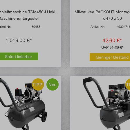
hleifmaschine TSM450-U inkl.
Milwaukee PACKOUT Montage
aschinenuntergestell
x 470 x 30
tikel-Nr:
80455
Artikel-Nr:
4932471
1.019,00 €*
42,60 €*
UVP
51,29 €*
Sofort lieferbar
Geringer Bestand
TIPP!
Neu
T