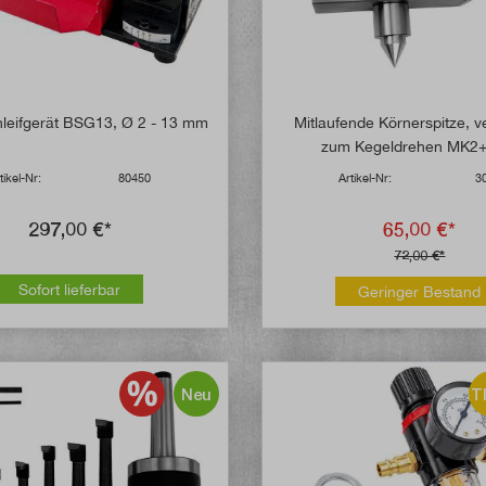
leifgerät BSG13, Ø 2 - 13 mm
Mitlaufende Körnerspitze, ve
zum Kegeldrehen MK2
tikel-Nr:
80450
Artikel-Nr:
3
297,00 €*
65,00 €*
72,00 €*
Sofort lieferbar
Geringer Bestand
Neu
T