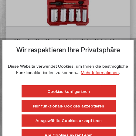
Milwaukee Hole Dozer Lochsägen-Set Bi-Metall, 7-teilig
Wir respektieren Ihre Privatsphäre
Artikel-Nr:
49224083
Bruttogewicht:
0,694 kg
Diese Website verwendet Cookies, um Ihnen die bestmögliche
63,40 €*
Funktionalität bieten zu können...
Mehr Informationen
.
UVP
101,03 €*
Lieferzeit: 1-3 Werktage **
Cookies konfigurieren
In den Warenkorb
Nur funktionale Cookies akzeptieren
Auf die Wunschliste
Ausgewählte Cookies akzeptieren
Alle Cookies akzeptieren