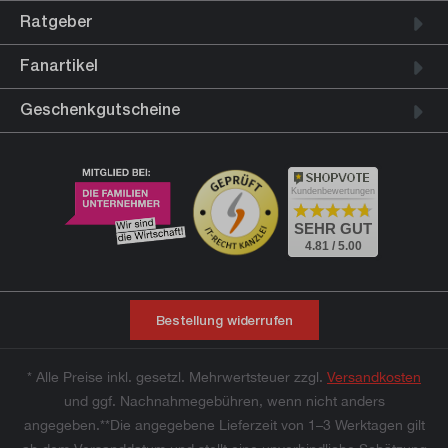
Ratgeber
Fanartikel
Geschenkgutscheine
Kundenbewertungen
SEHR GUT
4.81 / 5.00
Bestellung widerrufen
* Alle Preise inkl. gesetzl. Mehrwertsteuer zzgl.
Versandkosten
und ggf. Nachnahmegebühren, wenn nicht anders
angegeben.**Die angegebene Lieferzeit von 1–3 Werktagen gilt