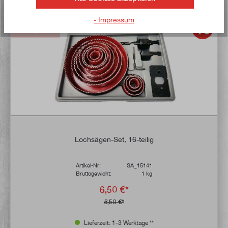
Jetzt kaufen!
- Impressum
Sonderposten
Lochsägen-Set, 16-teilig
Artikel-Nr:
SA_15141
Bruttogewicht:
1 kg
6,50 €*
8,50 €*
Lieferzeit: 1-3 Werktage **