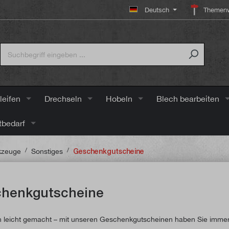
Deutsch
Themenw
leifen
Drechseln
Hobeln
Blech bearbeiten
tbedarf
/
/
kzeuge
Sonstiges
Geschenkgutscheine
henkgutscheine
 leicht gemacht – mit unseren Geschenkgutscheinen haben Sie immer 