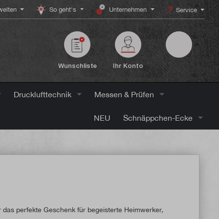
elten
So geht's
Unternehmen
Service
Wunschliste
Ihr Konto
Drucklufttechnik
Messen & Prüfen
NEU
Schnäppchen-Ecke
das perfekte Geschenk für begeisterte Heimwerker,