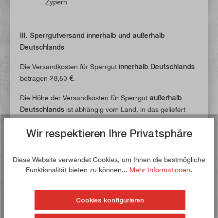
Zypern
III. Sperrgutversand innerhalb und außerhalb
Deutschlands
Die Versandkosten für Sperrgut
innerhalb
Deutschlands
betragen
28,50 €
.
Die Höhe der Versandkosten für Sperrgut
außerhalb
Deutschlands
ist abhängig vom Land, in das geliefert
werden soll. Die Versandkosten setzen sich wie folgt
Wir respektieren Ihre Privatsphäre
zusammen:
Versandkosten für den Paketversand in das jeweilige
Diese Website verwendet Cookies, um Ihnen die bestmögliche
Land zzgl. 24,00 €.
Funktionalität bieten zu können...
Mehr Informationen
.
Folgender Artikel fällt unter den
Sperrgutversand:
"
Fugzwinge 1.500 mm aus Stahl und
Cookies konfigurieren
Temperguss" (Artikelnummer: 40003).