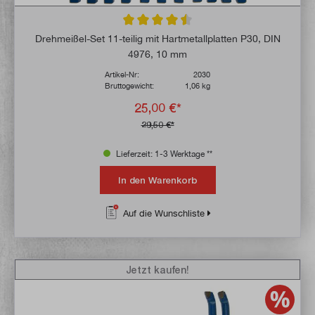
Durchschnittliche Bewertung von 4.6 von 
Drehmeißel-Set 11-teilig mit Hartmetallplatten P30, DIN
4976, 10 mm
Artikel-Nr:
2030
Bruttogewicht:
1,06 kg
25,00 €*
29,50 €*
Lieferzeit: 1-3 Werktage **
In den Warenkorb
Auf die Wunschliste
Jetzt kaufen!