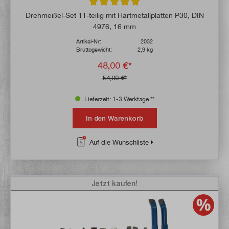
Durchschnittliche Bewertung von 4.9 von 
Drehmeißel-Set 11-teilig mit Hartmetallplatten P30, DIN
4976, 16 mm
Artikel-Nr:
2032
Bruttogewicht:
2,9 kg
48,00 €*
54,00 €*
Lieferzeit: 1-3 Werktage **
In den Warenkorb
Auf die Wunschliste
Jetzt kaufen!