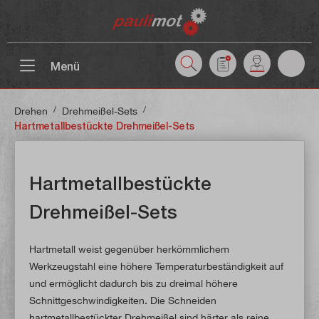
inhalt springen
Menü
/
/
Drehen
Drehmeißel-Sets
Hartmetallbestückte Drehmeißel-Sets
Hartmetallbestückte
Drehmeißel-Sets
Hartmetall weist gegenüber herkömmlichem
Werkzeugstahl eine höhere Temperaturbeständigkeit auf
und ermöglicht dadurch bis zu dreimal höhere
Schnittgeschwindigkeiten. Die Schneiden
hartmetallbestückter Drehmeißel sind härter als reine