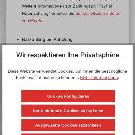
Weitere Informationen zur Zahlungsart "PayPal
Ratenzahlung" erhalten Sie
auf der offiziellen Seite
von PayPal
.
Barzahlung bei Abholung
Sie bestellen Ihre Ware bequem über unseren
Onlineshop
paulimot.de
und wählen als Zahlungsart
Wir respektieren Ihre Privatsphäre
"Barzahlung bei Abholung". Anschließend holen Sie
die Ware selbst bei uns ab und bezahlen vor Ort in
Diese Website verwendet Cookies, um Ihnen die bestmögliche
unserem Fachgeschäft (Zeppelinstr. 3, 89231 Neu-
Funktionalität bieten zu können...
Mehr Informationen
.
Ulm) entweder in bar oder mit Ihrer EC-Karte. In
diesem Fall werden keine Versandkosten berechnet.
Cookies konfigurieren
Bitte holen Sie Ihre Bestellung
innerhalb von 10
Werktagen
ab.
Nur funktionale Cookies akzeptieren
Nachnahme DHL Paketversand
Ausgewählte Cookies akzeptieren