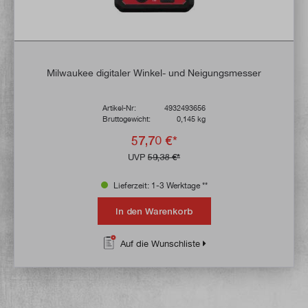
Milwaukee digitaler Winkel- und Neigungsmesser
Artikel-Nr:
4932493656
Bruttogewicht:
0,145 kg
57,70 €*
UVP
59,38 €*
Lieferzeit: 1-3 Werktage **
In den Warenkorb
Auf die Wunschliste