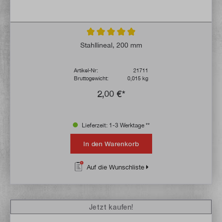
Durchschnittliche Bewertung von 4.9 von 
Stahllineal, 200 mm
Artikel-Nr:
21711
Bruttogewicht:
0,015 kg
2,00 €*
Lieferzeit: 1-3 Werktage **
In den Warenkorb
Auf die Wunschliste
Jetzt kaufen!