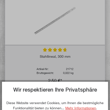
Durchschnittliche Bewertung von 4.7 von 
Stahllineal, 300 mm
Artikel-Nr:
21712
Bruttogewicht:
0,022 kg
2,50 €*
Wir respektieren Ihre Privatsphäre
Lieferzeit: 1-3 Werktage **
Diese Website verwendet Cookies, um Ihnen die bestmögliche
In den Warenkorb
Funktionalität bieten zu können...
Mehr Informationen
.