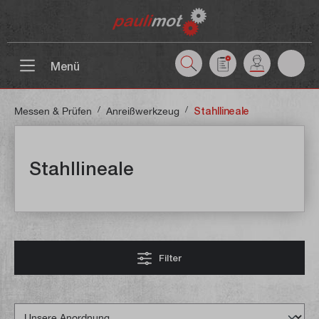
inhalt springen
Menü
/
/
Messen & Prüfen
Anreißwerkzeug
Stahllineale
Stahllineale
Filter