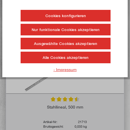
Auf die Wunschliste
Cookies konfigurieren
Nur funktionale Cookies akzeptieren
Jetzt kaufen!
Ausgewählte Cookies akzeptieren
Alle Cookies akzeptieren
- Impressum
Durchschnittliche Bewertung von 4.6 von 
Stahllineal, 500 mm
Artikel-Nr:
21713
Bruttogewicht:
0,033 kg