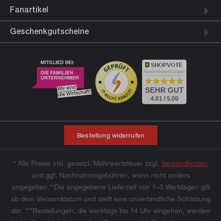
Fanartikel
Geschenkgutscheine
Kundenbewertungen
SEHR GUT
4.81 / 5.00
Bestellung widerrufen
* Alle Preise inkl. gesetzl. Mehrwertsteuer zzgl.
Versandkosten
und ggf. Nachnahmegebühren, wenn nicht anders
angegeben.**Die angegebene Lieferzeit von 1–3 Werktagen gilt
ab dem Versanddatum und stellt eine unverbindliche Schätzung
dar. ***Bestellungen, die werktags bis 14 Uhr eingehen, werden