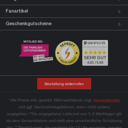
Fanartikel
Geschenkgutscheine
Kundenbewertungen
SEHR GUT
4.81 / 5.00
Bestellung widerrufen
* Alle Preise inkl. gesetzl. Mehrwertsteuer zzgl.
Versandkosten
und ggf. Nachnahmegebühren, wenn nicht anders
angegeben.**Die angegebene Lieferzeit von 1–3 Werktagen gilt
ab dem Versanddatum und stellt eine unverbindliche Schätzung
dar. ***Bestellungen, die werktags bis 14 Uhr eingehen, werden