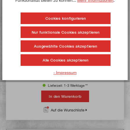
Funktionalität bieten zu können...
Mehr Informationen
.
Cookies konfigurieren
Nur funktionale Cookies akzeptieren
Durchschnittliche Bewertung von 5 von 5 
Schneideisen M5 x 0,8 (20 x 7 mm)
Ausgewählte Cookies akzeptieren
Artikel-Nr:
22055
Bruttogewicht:
0,012 kg
Alle Cookies akzeptieren
2,90 €*
- Impressum
3,50 €*
Lieferzeit: 1-3 Werktage **
In den Warenkorb
Auf die Wunschliste