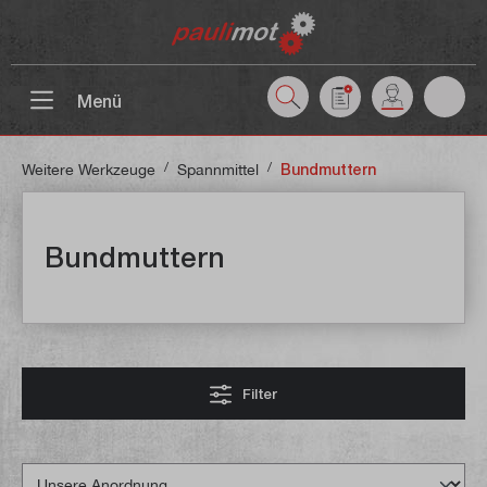
inhalt springen
Menü
/
/
Weitere Werkzeuge
Spannmittel
Bundmuttern
Bundmuttern
Filter