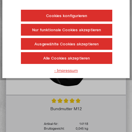
Auf die Wunschliste
Cookies konfigurieren
Nur funktionale Cookies akzeptieren
Jetzt kaufen!
Ausgewählte Cookies akzeptieren
Alle Cookies akzeptieren
- Impressum
Durchschnittliche Bewertung von 5 von 5 
Bundmutter M12
Artikel-Nr:
14118
Bruttogewicht:
0,045 kg