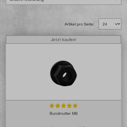
Artikel pro Seite:
Jetzt kaufen!
Durchschnittliche Bewertung von 5 von 5 
Bundmutter M6