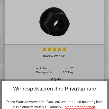
Durchschnittliche Bewertung von 5 von 5 
Bundmutter M10
Artikel-Nr:
14117
Bruttogewicht:
0,021 kg
1,50 €*
Wir respektieren Ihre Privatsphäre
Lieferzeit: 1-3 Werktage **
Diese Website verwendet Cookies, um Ihnen die bestmögliche
In den Warenkorb
Funktionalität bieten zu können...
Mehr Informationen
.