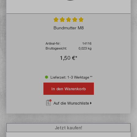
Durchschnittliche Bewertung von 5 von 5 
Bundmutter M8
Artikel-Nr:
14116
Bruttogewicht:
0,023 kg
1,50 €*
Lieferzeit: 1-3 Werktage **
In den Warenkorb
Auf die Wunschliste
Jetzt kaufen!