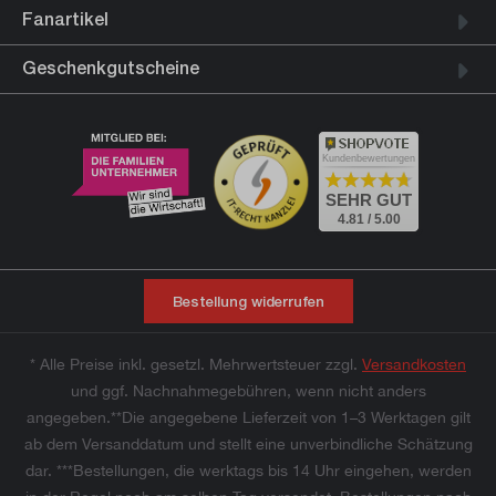
Fanartikel
Geschenkgutscheine
Kundenbewertungen
SEHR GUT
4.81 / 5.00
Bestellung widerrufen
* Alle Preise inkl. gesetzl. Mehrwertsteuer zzgl.
Versandkosten
und ggf. Nachnahmegebühren, wenn nicht anders
angegeben.**Die angegebene Lieferzeit von 1–3 Werktagen gilt
ab dem Versanddatum und stellt eine unverbindliche Schätzung
dar. ***Bestellungen, die werktags bis 14 Uhr eingehen, werden