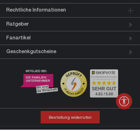
Rechtliche Informationen
Ratgeber
Fanartikel
Geschenkgutscheine
Kundenbewertungen
SEHR GUT
4.81 / 5.00
Werkz
Bestellung widerrufen
* Alle Preise inkl. gesetzl. Mehrwertsteuer zzgl.
Versandkosten