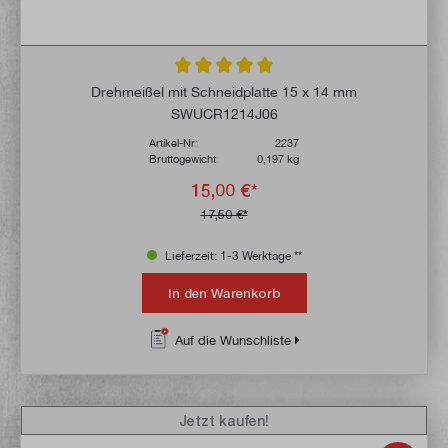
Durchschnittliche Bewertung von 5 von 5 
Drehmeißel mit Schneidplatte 15 x 14 mm
SWUCR1214J06
Artikel-Nr:
2237
Bruttogewicht:
0,197 kg
15,00 €*
17,50 €*
Lieferzeit: 1-3 Werktage **
In den Warenkorb
Auf die Wunschliste
Jetzt kaufen!