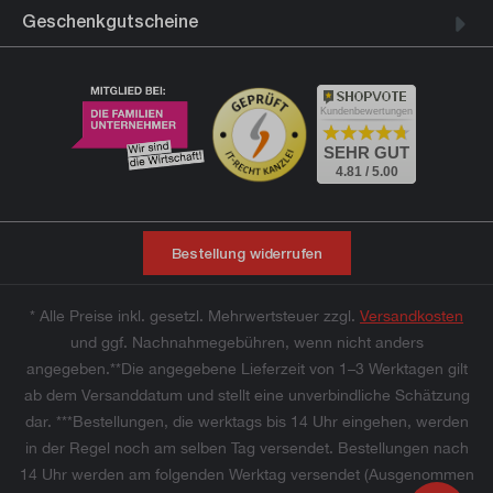
Geschenkgutscheine
Kundenbewertungen
SEHR GUT
4.81 / 5.00
Bestellung widerrufen
* Alle Preise inkl. gesetzl. Mehrwertsteuer zzgl.
Versandkosten
und ggf. Nachnahmegebühren, wenn nicht anders
angegeben.**Die angegebene Lieferzeit von 1–3 Werktagen gilt
ab dem Versanddatum und stellt eine unverbindliche Schätzung
dar. ***Bestellungen, die werktags bis 14 Uhr eingehen, werden
in der Regel noch am selben Tag versendet. Bestellungen nach
14 Uhr werden am folgenden Werktag versendet (Ausgenommen