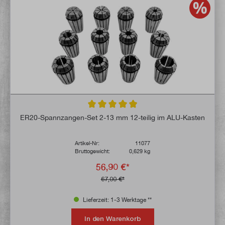
Durchschnittliche Bewertung von 4.9 von 
ER20-Spannzangen-Set 2-13 mm 12-teilig im ALU-Kasten
Artikel-Nr:
11077
Bruttogewicht:
0,629 kg
56,90 €*
67,00 €*
Lieferzeit: 1-3 Werktage **
In den Warenkorb