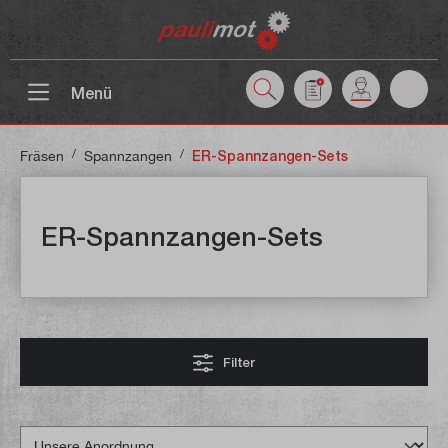
inhalt springen
Menü
/
/
Fräsen
Spannzangen
ER-Spannzangen-Sets
ER-Spannzangen-Sets
Filter