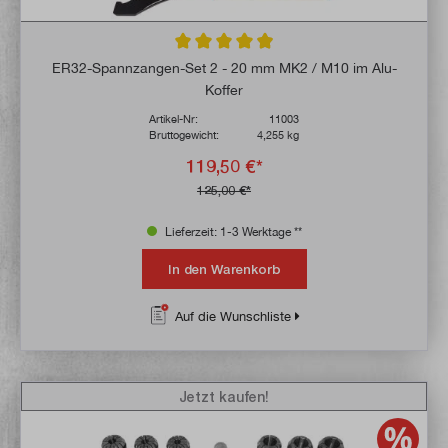
Durchschnittliche Bewertung von 4.9 von 
ER32-Spannzangen-Set 2 - 20 mm MK2 / M10 im Alu-
Koffer
Artikel-Nr:
11003
Bruttogewicht:
4,255 kg
119,50 €*
125,00 €*
Lieferzeit: 1-3 Werktage **
In den Warenkorb
Auf die Wunschliste
Jetzt kaufen!