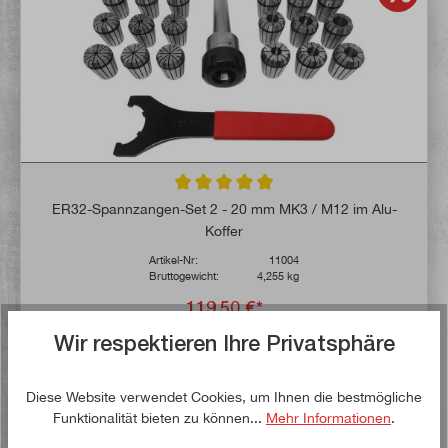
Durchschnittliche Bewertung von 4.9 von 
ER32-Spannzangen-Set 2 - 20 mm MK3 / M12 im Alu-
Koffer
Artikel-Nr:
11004
Bruttogewicht:
4,255 kg
119,50 €*
141,00 €*
Wir respektieren Ihre Privatsphäre
Lieferzeit: 1-3 Werktage **
Diese Website verwendet Cookies, um Ihnen die bestmögliche
In den Warenkorb
Funktionalität bieten zu können...
Mehr Informationen
.