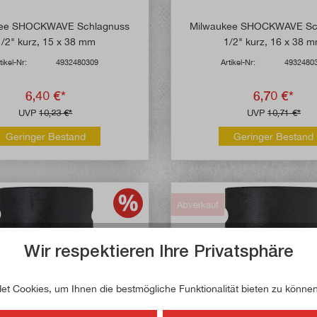
kee SHOCKWAVE Schlagnuss
Milwaukee SHOCKWAVE Sc
1/2" kurz, 15 x 38 mm
1/2" kurz, 16 x 38 
tikel-Nr:
4932480309
Artikel-Nr:
4932480
6,40 €*
6,70 €*
UVP
10,23 €*
UVP
10,71 €*
Geringer Bestand
Geringer Bestand
Abverkauf
Wir respektieren Ihre Privatsphäre
t Cookies, um Ihnen die bestmögliche Funktionalität bieten zu können