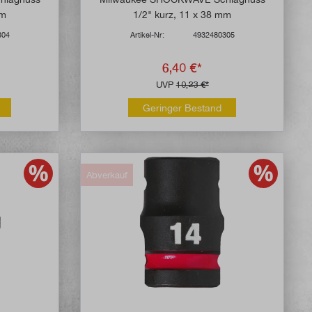
mm
1/2" kurz, 11 x 38 mm
304
Artikel-Nr:
4932480305
6,40 €*
UVP
10,23 €*
Geringer Bestand
Abverkauf