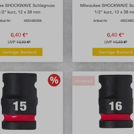
kee SHOCKWAVE Schlagnuss
Milwaukee SHOCKWAVE Sc
1/2" kurz, 12 x 38 mm
1/2" kurz, 13 x 38 
tikel-Nr:
4932480306
Artikel-Nr:
4932480
6,40 €*
6,40 €*
UVP
10,23 €*
UVP
10,23 €*
Geringer Bestand
Geringer Bestand
Abverkauf