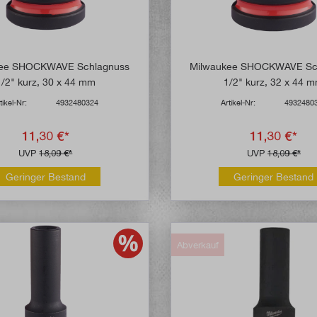
kee SHOCKWAVE Schlagnuss
Milwaukee SHOCKWAVE Sc
1/2" kurz, 30 x 44 mm
1/2" kurz, 32 x 44 
tikel-Nr:
4932480324
Artikel-Nr:
4932480
11,30 €*
11,30 €*
UVP
18,09 €*
UVP
18,09 €*
Geringer Bestand
Geringer Bestand
Abverkauf