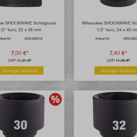
kee SHOCKWAVE Schlagnuss
Milwaukee SHOCKWAVE Sc
1/2" kurz, 22 x 38 mm
1/2" kurz, 24 x 40 
tikel-Nr:
4932480316
Artikel-Nr:
4932480
7,00 €*
7,40 €*
UVP
11,31 €*
UVP
11,90 €*
Geringer Bestand
Geringer Bestand