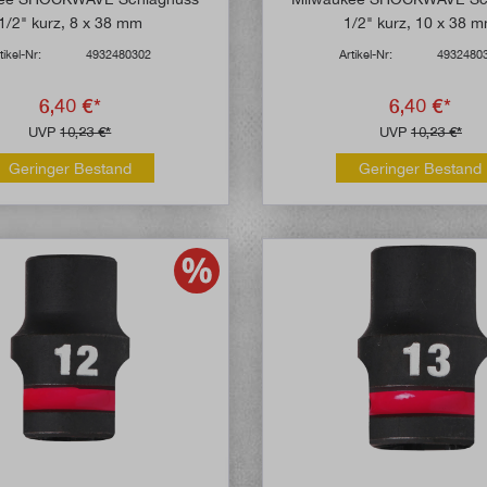
1/2" kurz, 8 x 38 mm
1/2" kurz, 10 x 38 
tikel-Nr:
4932480302
Artikel-Nr:
4932480
6,40 €*
6,40 €*
UVP
10,23 €*
UVP
10,23 €*
Geringer Bestand
Geringer Bestand