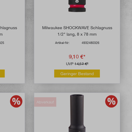
hlagnuss
Milwaukee SHOCKWAVE Schlagnuss
mm
1/2" lang, 8 x 78 mm
325
Artikel-Nr:
4932480326
9,10 €*
UVP
14,52 €*
Geringer Bestand
Abverkauf