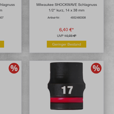
hlagnuss
Milwaukee SHOCKWAVE Schlagnuss
mm
1/2" kurz, 14 x 38 mm
307
Artikel-Nr:
4932480308
6,40 €*
UVP
10,23 €*
Geringer Bestand