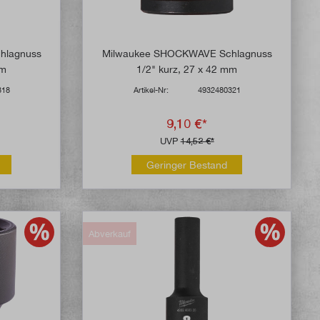
hlagnuss
Milwaukee SHOCKWAVE Schlagnuss
mm
1/2" kurz, 27 x 42 mm
318
Artikel-Nr:
4932480321
9,10 €*
UVP
14,52 €*
Geringer Bestand
Abverkauf