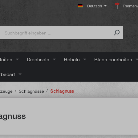
Deutsch
Themenw
leifen
Drechseln
Hobeln
Blech bearbeiten
tbedarf
/
/
kzeuge
Schlagnüsse
Schlagnuss
agnuss