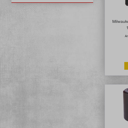
Milwau
Ar