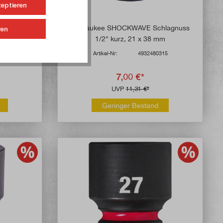
zeptieren
hlagnuss
Milwaukee SHOCKWAVE Schlagnuss
ren
mm
1/2" kurz, 21 x 38 mm
313
Artikel-Nr:
4932480315
7,00 €*
UVP
11,31 €*
Geringer Bestand