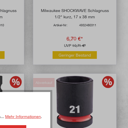
hlagnuss
Milwaukee SHOCKWAVE Schlagnuss
mm
1/2" kurz, 17 x 38 mm
310
Artikel-Nr:
4932480311
6,70 €*
UVP
10,71 €*
Geringer Bestand
Abverkauf
...
Mehr Informationen
.