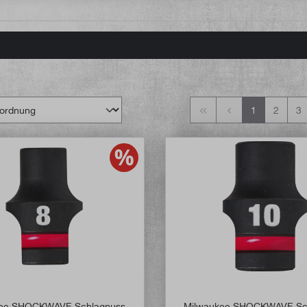
1
2
3
kee SHOCKWAVE Schlagnuss
Milwaukee SHOCKWAVE Sc