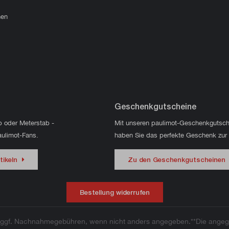
hen
Geschenkgutscheine
p oder Meterstab -
Mit unseren paulimot-Geschenkgutsch
aulimot-Fans.
haben Sie das perfekte Geschenk zur
tikeln
Zu den Geschenkgutscheinen
Bestellung widerrufen
ggf. Nachnahmegebühren, wenn nicht anders angegeben.**Die angege