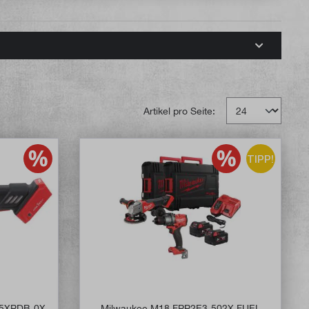
Artikel pro Seite:
TIPP!
25XPDB-0X
Milwaukee M18 FPP2E3-502X FUEL