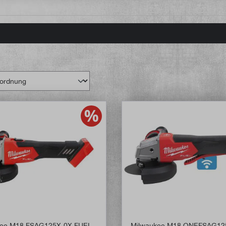
kee M18 FSAG125X-0X FUEL
Milwaukee M18 ONEFSAG1