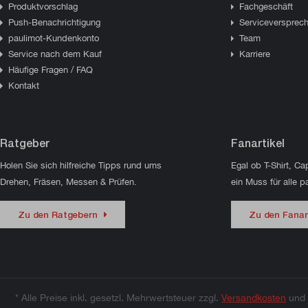
Produktvorschlag
Fachgeschäft
Push-Benachrichtigung
Serviceversprec
paulimot-Kundenkonto
Team
Service nach dem Kauf
Karriere
Häufige Fragen / FAQ
Kontakt
Ratgeber
Fanartikel
Holen Sie sich hilfreiche Tipps rund ums
Egal ob T-Shirt, Ca
Drehen, Fräsen, Messen & Prüfen.
ein Muss für alle p
Zu den Ratgebern
Zu den Fanar
* Alle Preise inkl. gesetzl. Mehrwertsteuer zzgl.
Versandkosten
und 