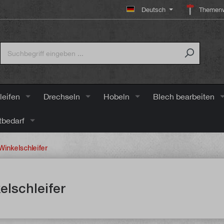
Deutsch
Themenw
leifen
Drechseln
Hobeln
Blech bearbeiten
tbedarf
Winkelschleifer
elschleifer