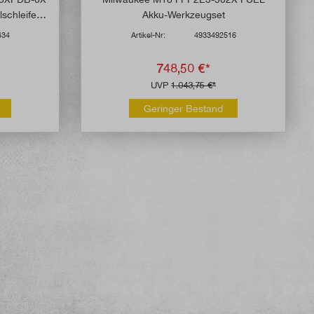
schleifer
Akku-Werkzeugset
434
Artikel-Nr:
4933492516
748,50 €*
UVP
1.043,75 €*
Geringer Bestand