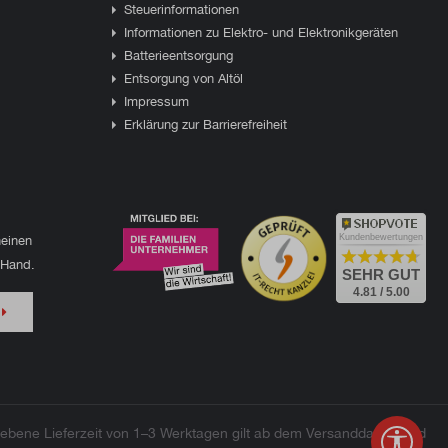
Steuerinformationen
Informationen zu Elektro- und Elektronikgeräten
Batterieentsorgung
Entsorgung von Altöl
Impressum
Erklärung zur Barrierefreiheit
einen
Kundenbewertungen
 Hand.
SEHR GUT
4.81 / 5.00
bene Lieferzeit von 1–3 Werktagen gilt ab dem Versanddatum und
Werkz