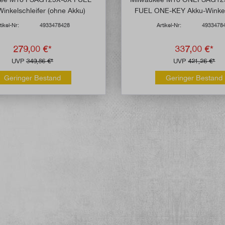
inkelschleifer (ohne Akku)
FUEL ONE-KEY Akku-Winkel
(ohne Akku)
tikel-Nr:
4933478428
Artikel-Nr:
4933478
279,00 €*
337,00 €*
UVP
349,86 €*
UVP
421,26 €*
Geringer Bestand
Geringer Bestand