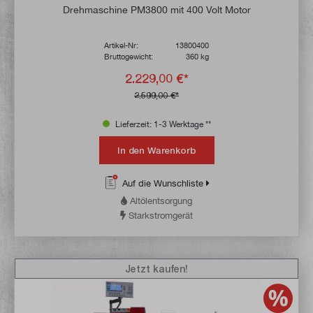
Durchschnittliche Bewertung von 4.9 von 
Drehmaschine PM3800 mit 400 Volt Motor
Artikel-Nr:
13800400
Bruttogewicht:
360 kg
2.229,00 €*
2.599,00 €*
Lieferzeit: 1-3 Werktage **
In den Warenkorb
Auf die Wunschliste
Altölentsorgung
Starkstromgerät
Jetzt kaufen!