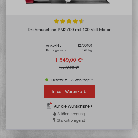
Durchschnittliche Bewertung von 4.5 von 
Drehmaschine PM2700 mit 400 Volt Motor
Artikel-Nr:
12700400
Bruttogewicht:
196 kg
1.549,00 €*
1.679,00 €*
Lieferzeit: 1-3 Werktage **
In den Warenkorb
Auf die Wunschliste
Altölentsorgung
Starkstromgerät