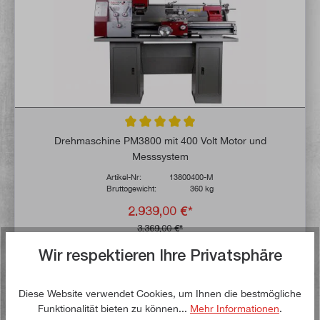
Durchschnittliche Bewertung von 4.9 von 
Drehmaschine PM3800 mit 400 Volt Motor und
Messsystem
Artikel-Nr:
13800400-M
Bruttogewicht:
360 kg
2.939,00 €*
3.369,00 €*
Wir respektieren Ihre Privatsphäre
Lieferzeit: 1-3 Werktage **
In den Warenkorb
Diese Website verwendet Cookies, um Ihnen die bestmögliche
Funktionalität bieten zu können...
Mehr Informationen
.
Auf die Wunschliste