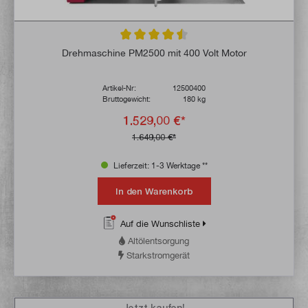
Durchschnittliche Bewertung von 4.5 von 
Drehmaschine PM2500 mit 400 Volt Motor
Artikel-Nr:
12500400
Bruttogewicht:
180 kg
1.529,00 €*
1.649,00 €*
Lieferzeit: 1-3 Werktage **
In den Warenkorb
Auf die Wunschliste
Altölentsorgung
Starkstromgerät
Jetzt kaufen!