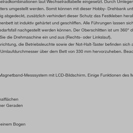
lradkombinationen laut Wechselradtabelle eingesetzt. Durch Umlegen 
tters umgestellt werden. Somit können mit dieser Hobby- Drehbank un
ndig abgedeckt, zusätzlich verhindert dieser Schutz das Festkleben her
tt ist induktiv gehärtet und geschliffen. Alle Führungen lassen sich mi
 Bedarfsfall nachgestellt werden können. Der Oberschlitten ist um 360
Sie die Drehmaschine ein und aus (Rechts- oder Linkslauf).
einrichtung, die Betriebsleuchte sowie der Not-Halt-Taster befinden sic
n Umlaufdurchmesser über dem Bett von 330 mm hervorzuheben. Beach
-Magnetband-Messsystem mit LCD-Bildschirm. Einige Funktionen des M
nalflächen
iner Geraden
f einem Bogen