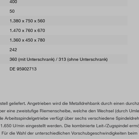
400
50
1.380 x 750 x 560
1.470 x 760 x 670
1.360 x 450 x 780
242
360 (mit Unterschrank) / 313 (ohne Unterschrank)
DE 95902713
ll geliefert. Angetrieben wird die Metalldrehbank durch einen durch
t über eine zweistufige Riemenscheibe, welche den Wechsel (durch U
de Arbeitsspindelgetriebe verfügt über sechs verschiedene Spindeldre
1.650 U/min eingestellt werden. Die kombinierte Leit-/Zugspindel erm
t. Für die Wahl der unterschiedlichen Vorschubgeschwindigkeiten beim