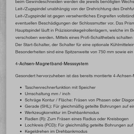
beim Gewindeschneiden werden die jeweils benötigten Wechse
Leit-/Zugspindel unabhängig von der Drehrichtung des Drehfu
Leit-/Zugspindel ist gegen versehentliches Eingreifen vollstä
eventuellen Beschädigungen der Schlossmutter vor. Das Prismenbe
Hauptspindel läuft in Präzisionskegelrollenlagern, welche im
verschoben werden. Mittels eines Profi-Schalthebels schalten 
Der Start-Schalter, der Schalter für eine optionale Kühlmittel
Besonderheiten sind eine Spitzenweite von 750 mm sowie ei
4-Achsen-Magnetband-Messsystem
Gesondert hervorzuheben ist das bereits montierte 4-Achsen
Taschenrechnerfunktion mit Speicher
Umschaltung mm / inch
Schräge Kontur / Fläche: Fräsen von Phasen oder Diago
Gerade (SHL): Für gleichmäßig geteilte Bohrungen auf e
Werkzeugkorrektur im Drehbankmodus
Radien (R): Zum Fräsen eines Radius oder Kreisbogen
Lochkreis (PCD): Für gleichmäßig geteilte Bohrungen au
Kegeldrehen im Drehbankmodus