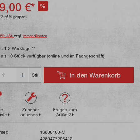
ttliche Bewertung von 4.9 von 5 Sternen
9,00 €*
%
12.76% gespart)
9% USt.
zzgl.
Versandkosten
t: 1-3 Werktage **
als 10 Stück verfügbar (online und im Fachgeschäft)
In den Warenkorb
Stk
ie
Zubehör
Fragen zum
iste
ansehen
Artikel?
mer:
13800400-M
4260477296412