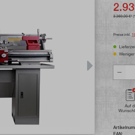
Durchschni
2.93
3.369,00 €*
(
Preise inkl.
1
Lieferzei
Weniger 
Anzahl
Auf d
Wunschl
Artikelnum
EAN: