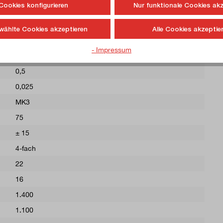
Cookies konfigurieren
Nur funktionale Cookies ak
4
2
wählte Cookies akzeptieren
Alle Cookies akzeptie
0,05
- Impressum
0,05
0,5
0,025
MK3
75
± 15
4-fach
22
16
1.400
1.100