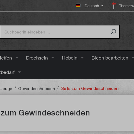
Deutsch
Themenw
leifen
Drechseln
Hobeln
Blech bearbeiten
tbedarf
/
/
kzeuge
Gewindeschneiden
Sets zum Gewindeschneiden
 zum Gewindeschneiden