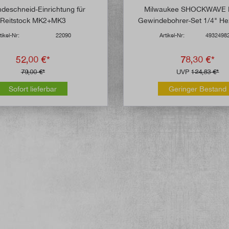
Durchschnittliche Bewertung von 4.8 von 5 Sternen
deschneid-Einrichtung für
Milwaukee SHOCKWAVE 
Reitstock MK2+MK3
Gewindebohrer-Set 1/4" Hex,
tikel-Nr:
22090
Artikel-Nr:
4932498
52,00 €*
78,30 €*
79,00 €*
UVP
124,83 €*
Sofort lieferbar
Geringer Bestand