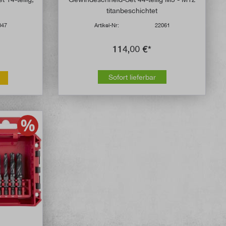
titanbeschichtet
047
Artikel-Nr:
22061
114,00 €*
Sofort lieferbar