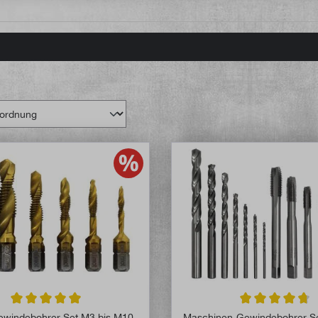
Durchschnittliche Bewertung von 5 von 5 Sternen
Durchschnittlich
windebohrer-Set M3 bis M10
Maschinen-Gewindebohrer-Set 