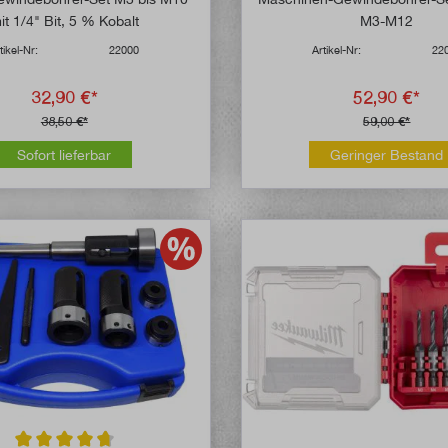
it 1/4" Bit, 5 % Kobalt
M3-M12
tikel-Nr:
22000
Artikel-Nr:
22
32,90 €*
52,90 €*
38,50 €*
59,00 €*
Sofort lieferbar
Geringer Bestand