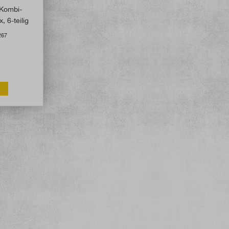
Kombi-
 6-teilig
267