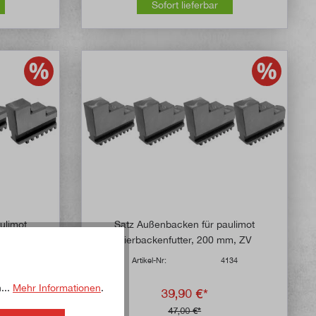
Sofort lieferbar
ulimot
Satz Außenbacken für paulimot
mm, ZV
Vierbackenfutter, 200 mm, ZV
133
Artikel-Nr:
4134
...
Mehr Informationen
.
39,90 €*
47,00 €*