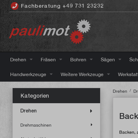
Fachberatung +49 731 23232
inhalt springen
Drehen
Fräsen
Bohren
Sägen
Sch
Handwerkzeuge
Weitere Werkzeuge
Werkstat
/
Drehen
Dr
Kategorien
Drehen
Back
Drehmaschinen
Backen, a