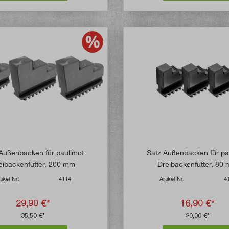
Außenbacken für paulimot
Satz Außenbacken für pa
eibackenfutter, 200 mm
Dreibackenfutter, 80
tikel-Nr:
4114
Artikel-Nr:
4
29,90 €*
16,90 €*
35,50 €*
20,00 €*