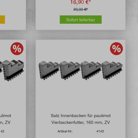
16,90 €*
20,00 €*
Sofort lieferbar
e Bewertung von 5 von 5 Sternen
ulimot
Satz Innenbacken für paulimot
mm, ZV
Vierbackenfutter, 160 mm, ZV
142
Artikel-Nr:
4143