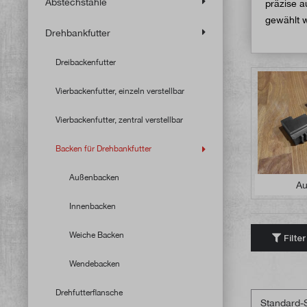
Abstechstähle
präzise 
gewählt 
Drehbankfutter
Dreibackenfutter
Vierbackenfutter, einzeln verstellbar
Vierbackenfutter, zentral verstellbar
Backen für Drehbankfutter
Außenbacken
Au
Innenbacken
Weiche Backen
Filter
Wendebacken
Drehfutterflansche