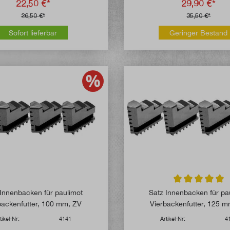
22,50 €*
29,90 €*
26,50 €*
35,50 €*
Sofort lieferbar
Geringer Bestand
Durchschnittlich
 Innenbacken für paulimot
Satz Innenbacken für pa
backenfutter, 100 mm, ZV
Vierbackenfutter, 125 
tikel-Nr:
4141
Artikel-Nr:
4