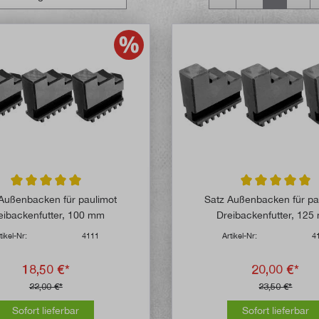
Durchschnittliche Bewertung von 5 von 5 Sternen
Durchschnittlich
Außenbacken für paulimot
Satz Außenbacken für pa
eibackenfutter, 100 mm
Dreibackenfutter, 12
tikel-Nr:
4111
Artikel-Nr:
4
18,50 €*
20,00 €*
22,00 €*
23,50 €*
Sofort lieferbar
Sofort lieferbar