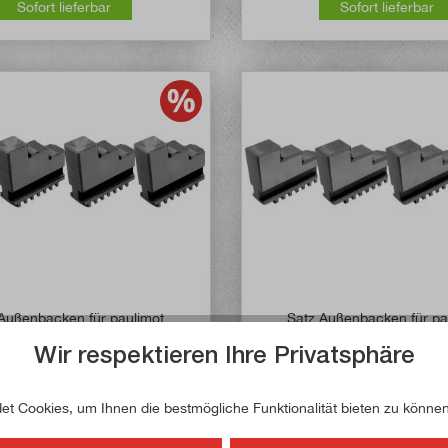
Sofort lieferbar
Sofort lieferbar
Außenbacken für paulimot
Satz Außenbacken für pa
backenfutter, 125 mm, ZV
Vierbackenfutter, 160 
Wir respektieren Ihre Privatsphäre
tikel-Nr:
4132
Artikel-Nr:
4
t Cookies, um Ihnen die bestmögliche Funktionalität bieten zu können
26,90 €*
29,90 €*
31,50 €*
35,50 €*