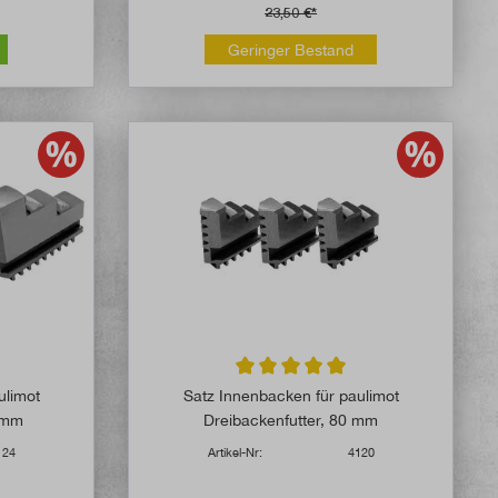
23,50 €*
Geringer Bestand
Durchschnittliche Bewertung von 5 v
ulimot
Satz Innenbacken für paulimot
0 mm
Dreibackenfutter, 80 mm
124
Artikel-Nr:
4120