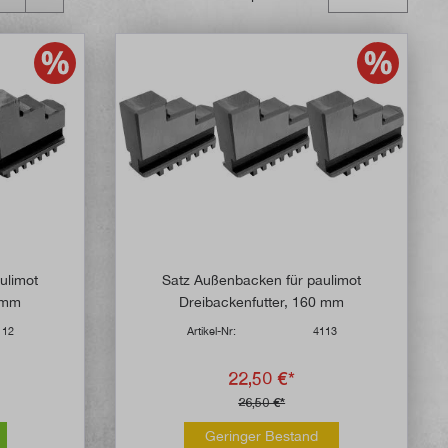
e Bewertung von 5 von 5 Sternen
ulimot
Satz Außenbacken für paulimot
5 mm
Dreibackenfutter, 160 mm
112
Artikel-Nr:
4113
22,50 €*
26,50 €*
Geringer Bestand