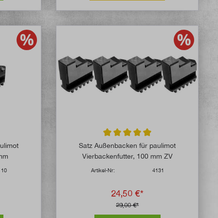
Durchschnittliche Bewertung von 5 v
ulimot
Satz Außenbacken für paulimot
 mm
Vierbackenfutter, 100 mm ZV
110
Artikel-Nr:
4131
24,50 €*
29,00 €*