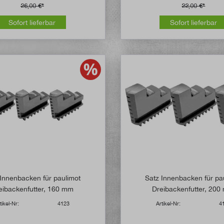
26,00 €*
22,00 €*
Sofort lieferbar
Sofort lieferbar
 Innenbacken für paulimot
Satz Innenbacken für pa
eibackenfutter, 160 mm
Dreibackenfutter, 20
tikel-Nr:
4123
Artikel-Nr:
4