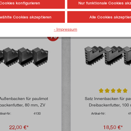
Cookies konfigurieren
Nur funktionale Cookies ak
Sofort lieferbar
Sofort lieferbar
wählte Cookies akzeptieren
Alle Cookies akzeptie
- Impressum
Durchschnittlich
Außenbacken für paulimot
Satz Innenbacken für pa
rbackenfutter, 80 mm, ZV
Dreibackenfutter, 10
tikel-Nr:
4130
Artikel-Nr:
4
22,00 €*
18,50 €*