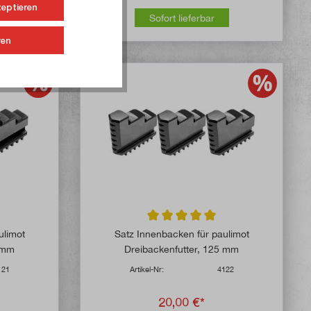
zeptieren
Sofort lieferbar
ren
e Bewertung von 5 von 5 Sternen
Durchschnittliche Bewertung von 5 v
ulimot
Satz Innenbacken für paulimot
0 mm
Dreibackenfutter, 125 mm
121
Artikel-Nr:
4122
20,00 €*