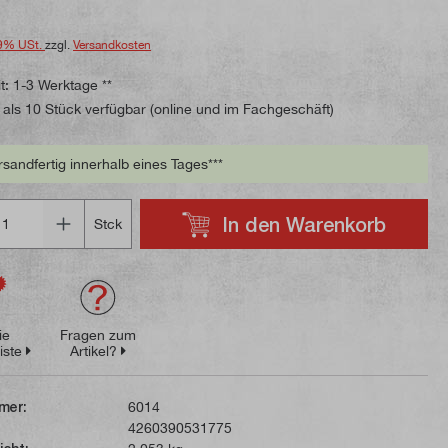
9% USt.
zzgl.
Versandkosten
t: 1-3 Werktage **
als 10 Stück verfügbar (online und im Fachgeschäft)
rsandfertig innerhalb eines Tages***
In den Warenkorb
Stck
ie
Fragen zum
iste
Artikel?
mer:
6014
4260390531775