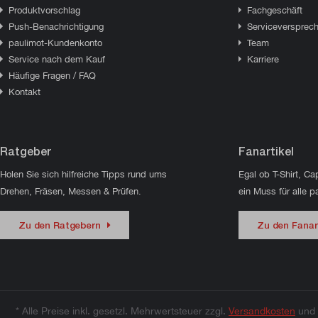
Produktvorschlag
Fachgeschäft
Push-Benachrichtigung
Serviceversprec
paulimot-Kundenkonto
Team
Service nach dem Kauf
Karriere
Häufige Fragen / FAQ
Kontakt
Ratgeber
Fanartikel
Holen Sie sich hilfreiche Tipps rund ums
Egal ob T-Shirt, Ca
Drehen, Fräsen, Messen & Prüfen.
ein Muss für alle p
Zu den Ratgebern
Zu den Fanar
* Alle Preise inkl. gesetzl. Mehrwertsteuer zzgl.
Versandkosten
und 