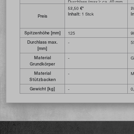
Durchlass (max.): ca. 40 mm
Lie
52,50 €*
2
I
Inhalt:
1 Stck
I
Preis
a
D
S
Spitzenhöhe [mm]
125
9
R
Durchlass max.
-
5
v
[mm]
ein einfach
Material
-
G
W
Grundkörper
d
Material
-
M
eine Sec
Stützbacken
B
Gewicht [kg]
-
0
d
We
D
m