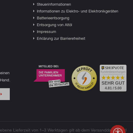
Steuerinformationen
Informationen zu Elektro- und Elektronikgeräten
Batterieentsorgung
Entsorgung von Altöl
Impressum
Erklärung zur Barrierefreiheit
einen
Kundenbewertungen
 Hand.
SEHR GUT
4.81 / 5.00
bene Lieferzeit von 1–3 Werktagen gilt ab dem Versanddatum und
Werkz