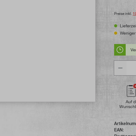
Preise inkl.
1
Lieferzei
Weniger 
Ve
Anzahl
Auf d
Wunschl
Artikelnum
EAN: