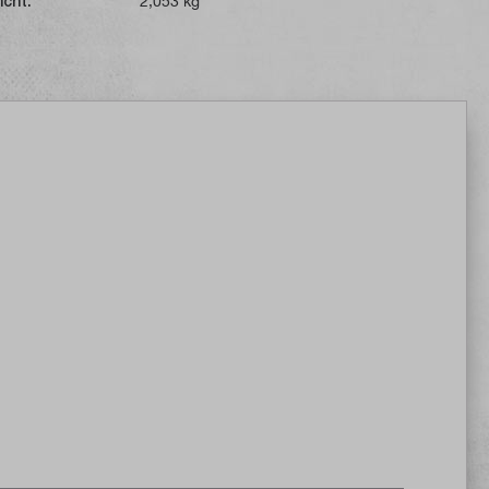
icht:
2,053 kg