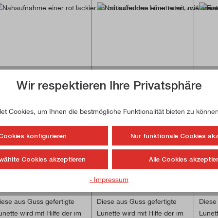
Wir respektieren Ihre Privatsphäre
t Cookies, um Ihnen die bestmögliche Funktionalität bieten zu können
ünette mitlaufend für
Lünette mitlaufend für
Lünet
M190-V
PM2500 und PM2700
PM26
Cookies konfigurieren
Nur funktionale Cookies ak
PM25
wählte Cookies akzeptieren
Alle Cookies akzeptie
Zum Produkt
Zum Produkt
- Impressum
4 von 5 Sternen
urchschnittliche Bewertung von 4.2 von 5 Sternen
Durchschnittliche Bewertung von 5 von
Durch
iese aus Guss gefertigte
Diese aus Guss gefertigte
Diese
ünette wird mit Hilfe der im
Lünette wird mit Hilfe der im
Lünett