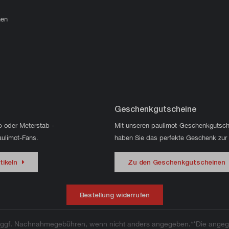
hen
Geschenkgutscheine
p oder Meterstab -
Mit unseren paulimot-Geschenkgutsch
aulimot-Fans.
haben Sie das perfekte Geschenk zur
tikeln
Zu den Geschenkgutscheinen
Bestellung widerrufen
ggf. Nachnahmegebühren, wenn nicht anders angegeben.**Die angege