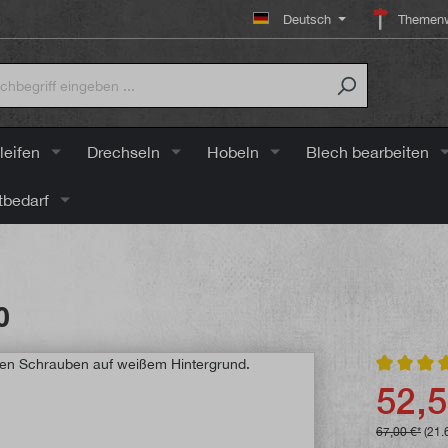
Deutsch
Themenw
leifen
Drechseln
Hobeln
Blech bearbeiten
tbedarf
0
Durchschni
52,5
67,00 €*
(21.