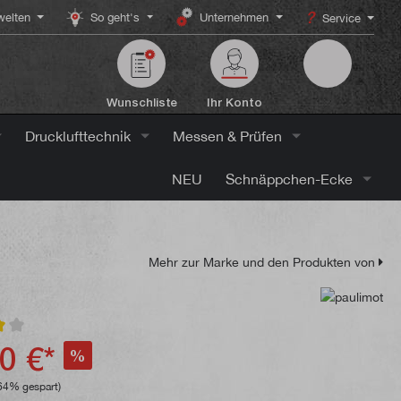
elten
So geht's
Unternehmen
Service
Wunschliste
Ihr Konto
Drucklufttechnik
Messen & Prüfen
NEU
Schnäppchen-Ecke
Mehr zur Marke und den Produkten von
ttliche Bewertung von 4 von 5 Sternen
0 €*
%
64% gespart)