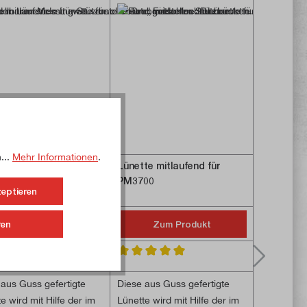
...
Mehr Informationen
.
te mitlaufend für
Lünette mitlaufend für
Lünette m
0-VLP, PM250-V und
PM3700
PM3800
zeptieren
0-VL
ren
Zum Produkt
Zum Produkt
Z
 5 Sternen
schnittliche Bewertung von 5 von 5 Sternen
Durchschnittliche Bewertung von 5 von 5 S
Durchschni
 aus Guss gefertigte
Diese aus Guss gefertigte
Diese aus 
e wird mit Hilfe der im
Lünette wird mit Hilfe der im
Lünette wi