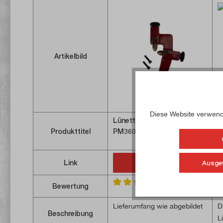
Artikelbild
Diese Website verwende
Lünette mitlaufend für
L
Produkttitel
PM3600
P
Link
Ausge
Dieser Artikel
Bewertung
Durchschnittliche Bewertung von 
D
Lieferumfang wie abgebildet
D
Beschreibung
L