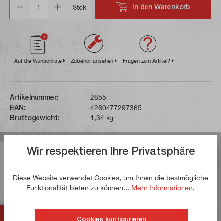
In den Warenkorb
Stck
Auf die Wunschliste
Zubehör ansehen
Fragen zum Artikel?
Artikelnummer:
2855
EAN:
4260477297365
Bruttogewicht:
1,34 kg
Wir respektieren Ihre Privatsphäre
Beschreibung
Ein wesentlicher Vorteil dieses Sets sind die
Diese Website verwendet Cookies, um Ihnen die bestmögliche
oberflächenvergüteten Drehmeißel. Die Nickelschicht
Funktionalität bieten zu können...
Mehr Informationen
.
bietet einen hervorragend…
Mehr
Zubehör
Cookies konfigurieren