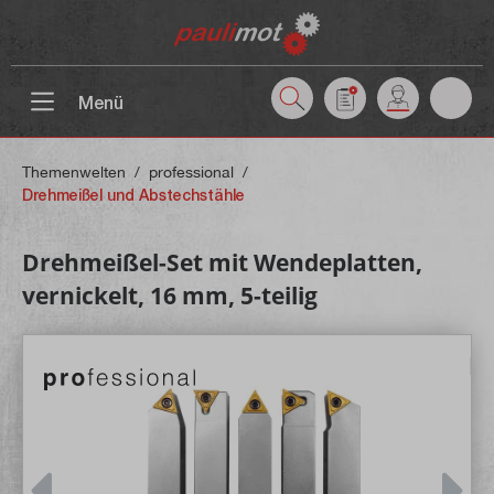
inhalt springen
Menü
Themenwelten
/
professional
/
Drehmeißel und Abstechstähle
Drehmeißel-Set mit Wendeplatten,
vernickelt, 16 mm, 5-teilig