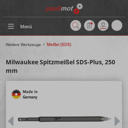
inhalt springen
Menü
Weitere Werkzeuge
/
Meißel (SDS)
Milwaukee Spitzmeißel SDS-Plus, 250
mm