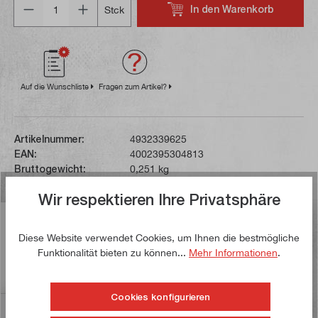
In den Warenkorb
Stck
Auf die Wunschliste
Fragen zum Artikel?
Artikelnummer:
4932339625
EAN:
4002395304813
Bruttogewicht:
0,251 kg
Wir respektieren Ihre Privatsphäre
Beschreibung
Diese Website verwendet Cookies, um Ihnen die bestmögliche
Dieser in Deutschland hergestellte Spitzmeißel lässt
Funktionalität bieten zu können...
Mehr Informationen
.
sich über das SDS-Plus Klicksystem direkt in einen
Bohrhammer oder eine…
Mehr
Cookies konfigurieren
Bewertungen