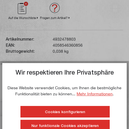
Auf die Wunschliste
Fragen zum Artikel?
Artikelnummer:
4932478803
EAN:
4058546360856
Bruttogewicht:
0,038 kg
Wir respektieren Ihre Privatsphäre
Beschreibung
Dieser schlagfeste Steckschlüsseleinsatz ist aus
Diese Website verwendet Cookies, um Ihnen die bestmögliche
speziallegiertem Stahl gefertigt. Durch ein spezielles
Funktionalität bieten zu können...
Mehr Informationen
.
Härteverfahren wird…
Mehr
Bewertungen
Cookies konfigurieren
Informationen zur Produktsicherheit
Nur funktionale Cookies akzeptieren