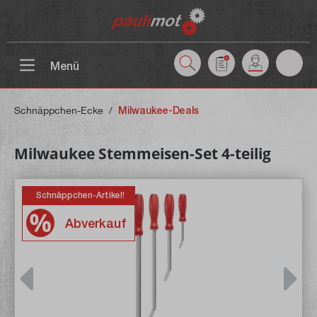
inhalt springen
Menü
Schnäppchen-Ecke
/
Milwaukee-Deals
Milwaukee Stemmeisen-Set 4-teilig
Schnäppchen-Artikel!
Abverkauf