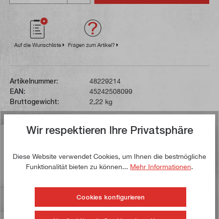
Auf die Wunschliste
Fragen zum Artikel?
Artikelnummer:
48229214
EAN:
45242508099
Bruttogewicht:
2,22 kg
Wir respektieren Ihre Privatsphäre
Beschreibung
Dieses Set besteht aus vier Stemmeisen. Diese verfügen
Diese Website verwendet Cookies, um Ihnen die bestmögliche
über einen Metallkern und eine Schlagkappe für den
Funktionalität bieten zu können...
Mehr Informationen
.
Einsatz eines Hamm…
Mehr
Cookies konfigurieren
Bewertungen