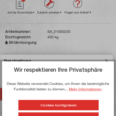
Auf die Wunschliste
Zubehör ansehen
Fragen zum Artikel?
Artikelnummer:
SA_21000230
Bruttogewicht:
400 kg
Altölentsorgung
Beschreibung
Wir respektieren Ihre Privatsphäre
Bei der SIEG SC12 handelt es sich um eine 230-Volt-
Maschine mit variabler Drehzahlregulierung. Sie wird
bereits montiert auf…
Mehr
Diese Website verwendet Cookies, um Ihnen die bestmögliche
Funktionalität bieten zu können...
Mehr Informationen
.
Zubehör
Cookies konfigurieren
Bewertungen