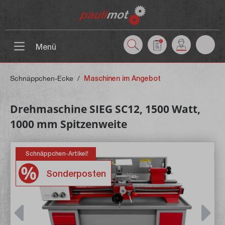
inhalt springen
Menü
Schnäppchen-Ecke
/
Maschinen im Angebot
Drehmaschine SIEG SC12, 1500 Watt,
1000 mm Spitzenweite
Schnäppchen-Artikel!
Sonderposten