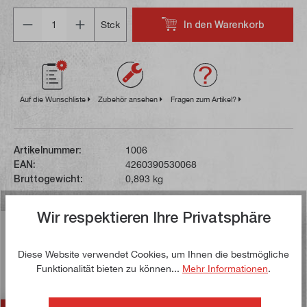
Anzahl
In den Warenkorb
Stck
Auf die Wunschliste
Zubehör ansehen
Fragen zum Artikel?
Artikelnummer:
1006
EAN:
4260390530068
Bruttogewicht:
0,893 kg
Wir respektieren Ihre Privatsphäre
Beschreibung
Dieses Schnellspann-Bohrfutter wird inklusive
Diese Website verwendet Cookies, um Ihnen die bestmögliche
Kegeldorn geliefert. Kegeldorn und Bohrfutter sind über
Funktionalität bieten zu können...
Mehr Informationen
.
einen formschlüssigen…
Mehr