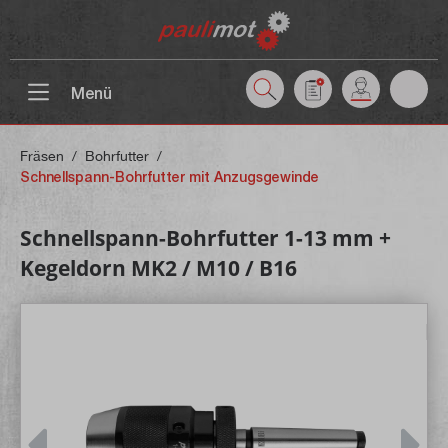
inhalt springen
Menü
Fräsen
/
Bohrfutter
/
Schnellspann-Bohrfutter mit Anzugsgewinde
Schnellspann-Bohrfutter 1-13 mm +
Kegeldorn MK2 / M10 / B16