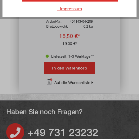
Durchschnittliche Bewertung von 4.8 von 
Kunststoff-Zahnrad einfach (56 Zähne) für
- Impressum
F205-V + F207-V + F307-V
Artikel-Nr:
404143-04-209
Bruttogewicht:
0,2 kg
18,50 €*
19,00 €*
Lieferzeit: 1-3 Werktage **
In den Warenkorb
Auf die Wunschliste
Haben Sie noch Fragen?
+49 731 23232