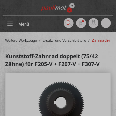
inhalt springen
Menü
Weitere Werkzeuge
/
Ersatz- und Verschleißteile
/
Zahnräder
Kunststoff-Zahnrad doppelt (75/42
Zähne) für F205-V + F207-V + F307-V