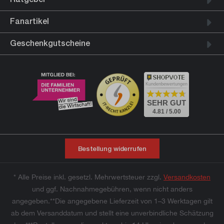
Fanartikel
Geschenkgutscheine
Kundenbewertungen
SEHR GUT
4.81 / 5.00
Bestellung widerrufen
* Alle Preise inkl. gesetzl. Mehrwertsteuer zzgl.
Versandkosten
und ggf. Nachnahmegebühren, wenn nicht anders
angegeben.**Die angegebene Lieferzeit von 1–3 Werktagen gilt
ab dem Versanddatum und stellt eine unverbindliche Schätzung