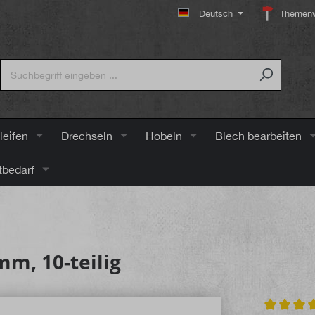
Deutsch
Themenw
leifen
Drechseln
Hobeln
Blech bearbeiten
tbedarf
mm, 10-teilig