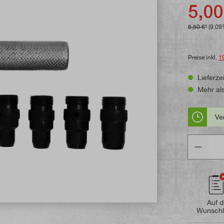
Durchschni
5,00
5,50 €*
(9.09
Preise inkl.
1
Lieferzei
Mehr als
Ve
Anzahl
Auf d
Wunschl