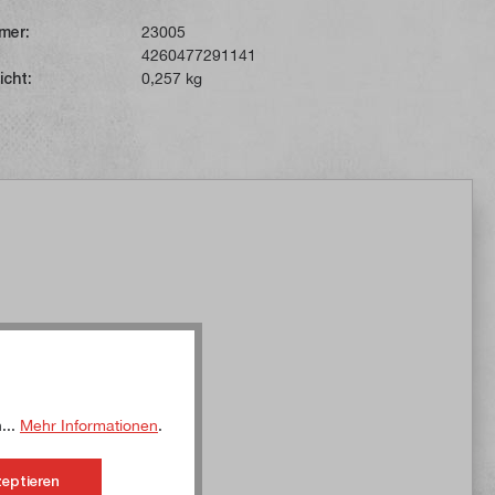
mer:
23005
4260477291141
icht:
0,257 kg
...
Mehr Informationen
.
zeptieren