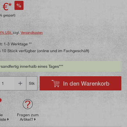
ttliche Bewertung von 4.6 von 5 Sternen
 €*
%
% gespart)
9% USt.
zzgl.
Versandkosten
t: 1-3 Werktage **
 10 Stück verfügbar (online und im Fachgeschäft)
rsandfertig innerhalb eines Tages***
In den Warenkorb
Stk
ie
Fragen zum
iste
Artikel?