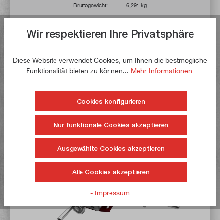
Bruttogewicht:
6,291 kg
82,00 €*
Wir respektieren Ihre Privatsphäre
94,00 €*
Lieferzeit: 1-3 Werktage **
Diese Website verwendet Cookies, um Ihnen die bestmögliche
Funktionalität bieten zu können...
Mehr Informationen
.
In den Warenkorb
Auf die Wunschliste
Cookies konfigurieren
Nur funktionale Cookies akzeptieren
Jetzt kaufen!
Ausgewählte Cookies akzeptieren
Sonderposten
Alle Cookies akzeptieren
- Impressum