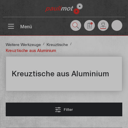
inhalt springen
Menü
/
/
Weitere Werkzeuge
Kreuztische
Kreuztische aus Aluminium
Kreuztische aus Aluminium
Filter