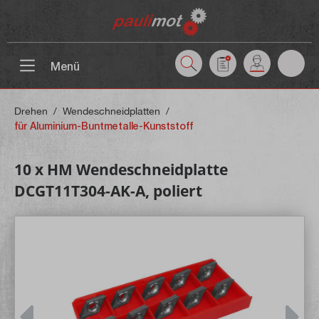
inhalt springen
Menü
Drehen
/
Wendeschneidplatten
/
für Aluminium-Buntmetalle-Kunststoff
10 x HM Wendeschneidplatte
DCGT11T304-AK-A, poliert