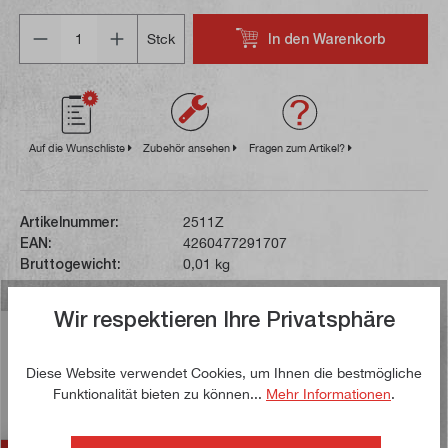
Anzahl
In den Warenkorb
Stck
Auf die Wunschliste
Zubehör ansehen
Fragen zum Artikel?
Artikelnummer:
2511Z
EAN:
4260477291707
Bruttogewicht:
0,01 kg
Wir respektieren Ihre Privatsphäre
Beschreibung
Die Vorteile bzw. die Eigenschaften dieser polierten
Diese Website verwendet Cookies, um Ihnen die bestmögliche
Schneidplatte:Die hochpositive Geometrie in Verbindung
Funktionalität bieten zu können...
Mehr Informationen
.
mit den scharf g…
Mehr