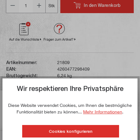
Anzahl
In den Warenkorb
Stk
Auf die Wunschliste
Fragen zum Artikel?
Artikelnummer:
21809
EAN:
4260477298409
Bruttogewicht:
6,24 kg
Wir respektieren Ihre Privatsphäre
Beschreibung
Diese Website verwendet Cookies, um Ihnen die bestmögliche
Dieser Wegmesssystem-Nachrüstsatz mit LCD-
Funktionalität bieten zu können...
Mehr Informationen
.
Bildschirm ist auf die Verfahrwege der Fräsmaschinen
F207-V und F207-V oder ähnli…
Mehr
Cookies konfigurieren
Bewertungen