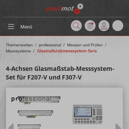
inhalt springen
Menü
Themenwelten
/
professional
/
Messen und Prüfen
/
Messsysteme
/
Glasmaßstabmesssystem-Sets
4-Achsen Glasmaßstab-Messsystem-
Set für F207-V und F307-V