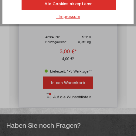
Alle Cookies akzeptieren
- Impressum
n 4.7 von 5 Sternen
Durchschnittliche Bewertung von 4.7 von 
Schaftfräser 4-schneidig 3 mm
Artikel-Nr:
13110
Bruttogewicht:
0,012 kg
3,00 €*
4,00 €*
Lieferzeit: 1-3 Werktage **
In den Warenkorb
Auf die Wunschliste
Haben Sie noch Fragen?