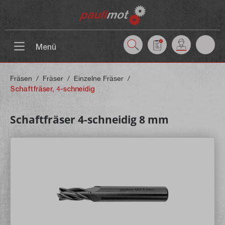
inhalt springen
Menü
Fräsen
/
Fräser
/
Einzelne Fräser
/
Schaftfräser, 4-schneidig
Schaftfräser 4-schneidig 8 mm