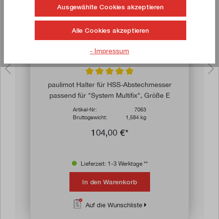
Ausgewählte Cookies akzeptieren
Alle Cookies akzeptieren
- Impressum
n 4.9 von 5 Sternen
Durchschnittliche Bewertung von 5 von 5 
paulimot Halter für HSS-Abstechmesser
passend für "System Multifix", Größe E
Artikel-Nr:
7063
Bruttogewicht:
1,584 kg
104,00 €*
Lieferzeit: 1-3 Werktage **
In den Warenkorb
Auf die Wunschliste