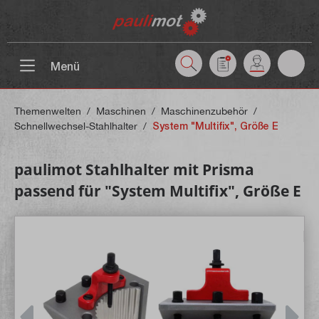
inhalt springen
Menü
Themenwelten
/
Maschinen
/
Maschinenzubehör
/
Schnellwechsel-Stahlhalter
/
System "Multifix", Größe E
paulimot Stahlhalter mit Prisma
passend für "System Multifix", Größe E