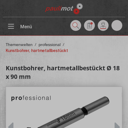
inhalt springen
Menü
Themenwelten
/
professional
/
Kunstbohrer, hartmetallbestückt
Kunstbohrer, hartmetallbestückt Ø 18
x 90 mm