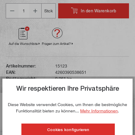
Anzahl
In den Warenkorb
Stck
Auf die Wunschliste
Fragen zum Artikel?
Artikelnummer:
15123
EAN:
4260390538651
Bruttogewicht:
0,061 kg
Wir respektieren Ihre Privatsphäre
Beschreibung
Diese Website verwendet Cookies, um Ihnen die bestmögliche
Mit diesem Kunstbohrer, hartmetallbestückt können
Funktionalität bieten zu können...
Mehr Informationen
.
Bohrungen mit einem Durchmesser von 18 mm gefertigt
werden. Der Bohrer ha…
Mehr
Cookies konfigurieren