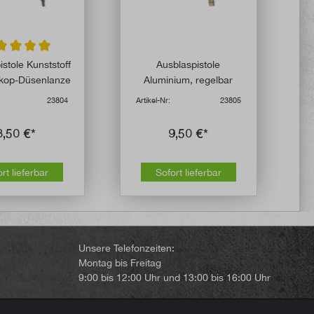
hschnittliche Bewertung von 5 von 5 Sternen
istole Kunststoff
Ausblaspistole
skop-Düsenlanze
Aluminium, regelbar
23804
Artikel-Nr:
23805
8,50 €*
9,50 €*
rt lieferbar
Sofort lieferbar
Unsere Telefonzeiten:
Montag bis Freitag
9:00 bis 12:00 Uhr und 13:00 bis 16:00 Uhr