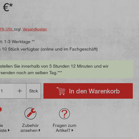
ttliche Bewertung von 5 von 5 Sternen
 €*
9% USt.
zzgl.
Versandkosten
t: 1-3 Werktage **
 10 Stück verfügbar (online und im Fachgeschäft)
stellen Sie innerhalb von 5 Stunden 12 Minuten und wir
rsenden noch am selben Tag.***
In den Warenkorb
Stck
ie
Zubehör
Fragen zum
iste
ansehen
Artikel?