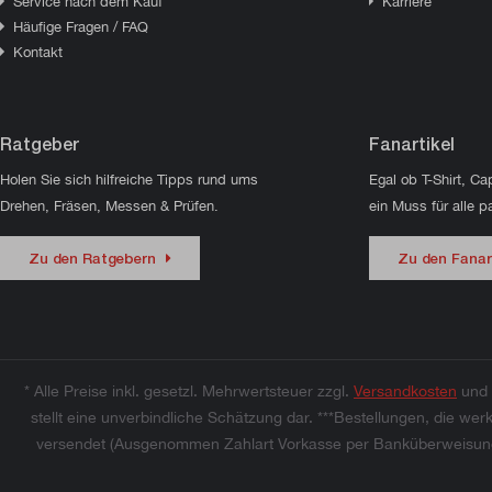
Service nach dem Kauf
Karriere
Häufige Fragen / FAQ
Kontakt
Ratgeber
Fanartikel
Holen Sie sich hilfreiche Tipps rund ums
Egal ob T-Shirt, Ca
Drehen, Fräsen, Messen & Prüfen.
ein Muss für alle p
Zu den Ratgebern
Zu den Fanar
* Alle Preise inkl. gesetzl. Mehrwertsteuer zzgl.
Versandkosten
und 
stellt eine unverbindliche Schätzung dar. ***Bestellungen, die 
versendet (Ausgenommen Zahlart Vorkasse per Banküberweisung).