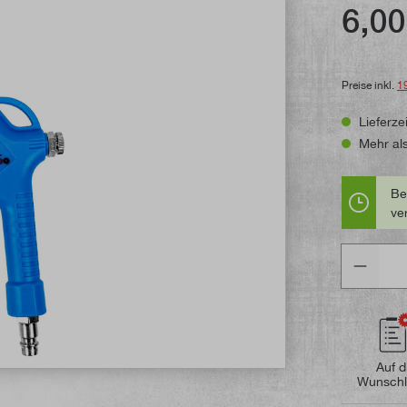
Durchschni
6,00
Preise inkl.
1
Lieferzei
Mehr als
Be
ve
Anzahl
Auf d
Wunschl