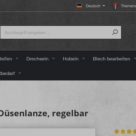
Deutsch
Themenw
leifen
Drechseln
Hobeln
Blech bearbeiten
tbedarf
 Düsenlanze, regelbar