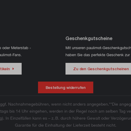
Geschenkgutscheine
p oder Meterstab -
Mit unseren paulimot-Geschenkgutsch
aulimot-Fans.
haben Sie das perfekte Geschenk zur
tikeln
Zu den Geschenkgutscheinen
Bestellung widerrufen
ggf. Nachnahmegebühren, wenn nicht anders angegeben.**Die angege
werktags bis 14 Uhr eingehen, werden in der Regel noch am selben Tag
 In Einzelfällen kann es – z. B. durch höhere Gewalt oder Verzöger
Garantie für die Einhaltung der Lieferzeit besteht nicht.