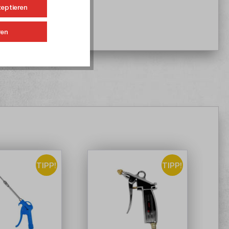
zeptieren
ren
TIPP!
TIPP!