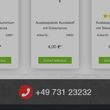
Durc
Aluminium
Ausblaspistole Kunststoff
Ausblasp
lanze
mit Düsenlanze
mit Tele
23801
Artikel-Nr:
23802
Artikel-Nr:
*
4,00 €*
erbar
Sofort lieferbar
Sofo
+49 731 23232