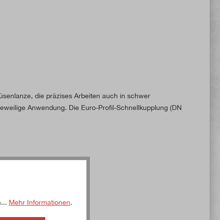
üsenlanze, die präzises Arbeiten auch in schwer
 jeweilige Anwendung. Die Euro-Profil-Schnellkupplung (DN
...
Mehr Informationen
.