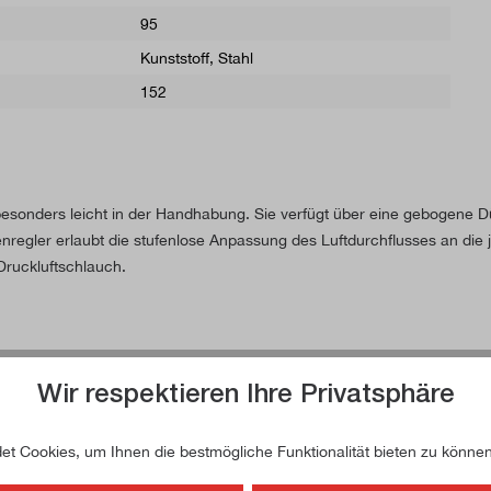
95
Kunststoff, Stahl
152
 besonders leicht in der Handhabung. Sie verfügt über eine gebogene D
enregler erlaubt die stufenlose Anpassung des Luftdurchflusses an die
Druckluftschlauch.
Wir respektieren Ihre Privatsphäre
t Cookies, um Ihnen die bestmögliche Funktionalität bieten zu können