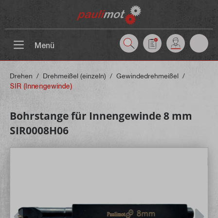
inhalt springen
Menü
Drehen
/
Drehmeißel (einzeln)
/
Gewindedrehmeißel
/
SIR (Innengewinde)
Bohrstange für Innengewinde 8 mm
SIR0008H06