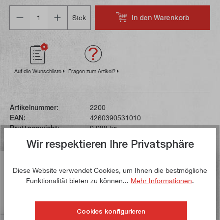
Anzahl
In den Warenkorb
Stck
Auf die Wunschliste
Fragen zum Artikel?
Artikelnummer:
2200
EAN:
4260390531010
Bruttogewicht:
0,088 kg
Wir respektieren Ihre Privatsphäre
Beschreibung
Diese Website verwendet Cookies, um Ihnen die bestmögliche
Diese Bohrstange mit der Normbezeichnung
Funktionalität bieten zu können...
Mehr Informationen
.
SIR0008H06 hat einen Schaft mit 8 mm Durchmesser
und eine Gesamtlänge von 101 mm.…
Mehr
Cookies konfigurieren