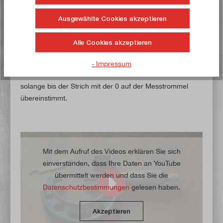
Maß zwischen die Messflächen des Mikrometers und
fixieren Sie den Klemmhebel. Falls der Messwert vom
Ausgewählte Cookies akzeptieren
Wert des Parallel-Endmaß abweicht, können Sie mit Hilfe
eines Hakenschlüssels die Bügelmessschraube
Alle Cookies akzeptieren
kalibrieren. Haken Sie hierfür den Hakenschlüssel in die
dafür vorhergesehene Öffnung auf der Rückseite des
- Impressum
Mikrometers ein und verstellen Sie die Skalenhülse
solange bis der Strich mit der 0 auf der Messtrommel
übereinstimmt.
Mit dem Aufruf des Videos erklären Sie sich
einverstanden, dass Ihre Daten an YouTube
übermittelt werden und dass Sie die
Datenschutzbestimmungen
gelesen haben.
Akzeptieren