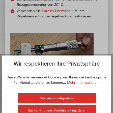
Bezugstemperatur von 20° C.
Verwenden Sie
Parallel-Endmaße
, um Ihre
Bügelmessschraube regelmäßig zu kalibrieren.
Wir respektieren Ihre Privatsphäre
Diese Website verwendet Cookies, um Ihnen die bestmögliche
Funktionalität bieten zu können...
Mehr Informationen
.
Bügelmessschraube kalibrieren
Cookies konfigurieren
Klemmen Sie das Parallel-Endmaß mit dem gewünschten
Nur funktionale Cookies akzeptieren