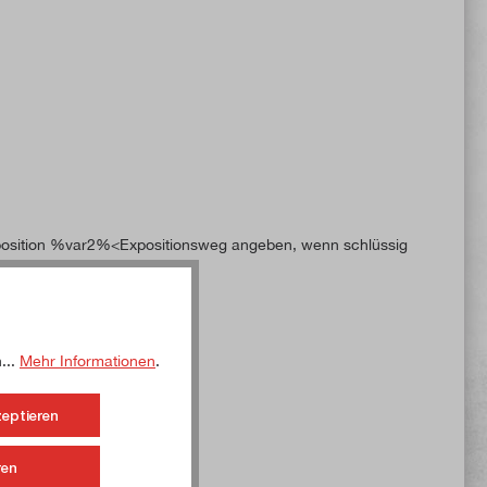
xposition %var2%<Expositionsweg angeben, wenn schlüssig
...
Mehr Informationen
.
zeptieren
ren