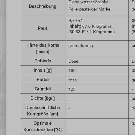
Diese wasserlösliche
D
Beschreibung
Polierpaste der Marke
d
Diamant ist universell
Fe
9,70 €*
2
einsetzbar. Sie ist zum
E
Inhalt:
0.16 Kilogramm
I
Preis
Beispiel für das Polieren von
P
(60,63 €* / 1 Kilogramm)
(
Stahl, Aluminium,
Ei
Buntmetallen und Acryl
S
Härte des Korns
cremeförmig
c
[mesh]
geeignet. Auch Press- und
D
Kunstmassen, Chromteile,
di
Gebinde
Dose
D
Emaille und Kunststoffe
L
Inhalt [g]
160
3
können mit dieser
Farbe
rosa
g
cremeförmigen Paste poliert
werden.Durch eine
Gründöl
1,3
-
Nachpolitur mit der "Diamant
Dichte [kg/l]
-
c
Universal-Polierpaste extra-
Durchschnittliche
-
c
fein" erhält man in vielen
Korngröße [µm]
Fällen einen Spiegelglanz.Die
Optimale
-
0
Polierpaste sollte bei
Konsistenz bei [°C]
Zimmertemperatur