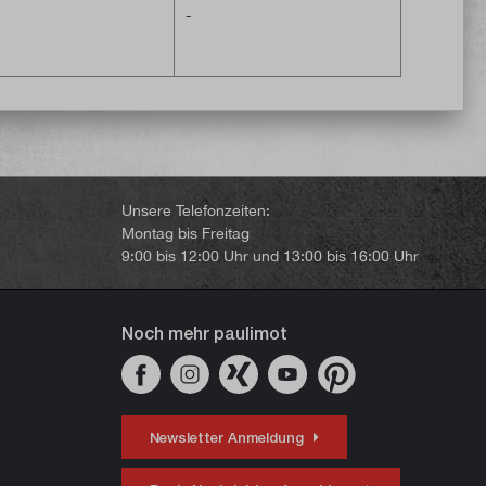
ndet werden. Bei Frost
verwendet werden. Bei Frost
-
ze sind
oder Hitze sind
litätsschwankungen
Stabilitätsschwankungen
ch.
möglich.
Unsere Telefonzeiten:
Montag bis Freitag
9:00 bis 12:00 Uhr und 13:00 bis 16:00 Uhr
Noch mehr paulimot
Newsletter Anmeldung