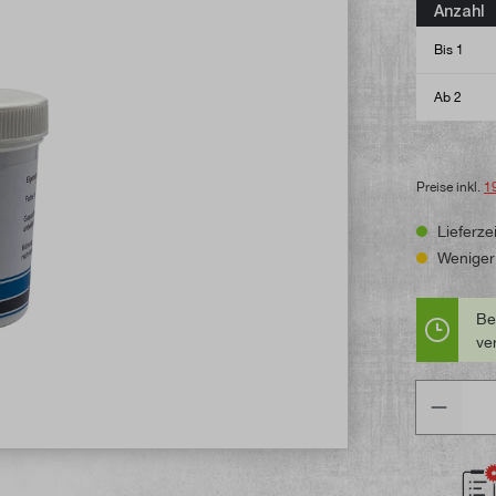
Durchschni
Anzahl
Bis
1
Ab
2
Preise inkl.
1
Lieferzei
Weniger 
Be
ve
Anzahl