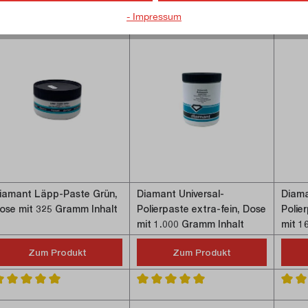
- Impressum
iamant Läpp-Paste Grün,
Diamant Universal-
Diama
ose mit 325 Gramm Inhalt
Polierpaste extra-fein, Dose
Polie
mit 1.000 Gramm Inhalt
mit 1
Zum Produkt
Zum Produkt
5 von 5 Sternen
urchschnittliche Bewertung von 5 von 5 Sternen
Durchschnittliche Bewertung von 5 von
Durch