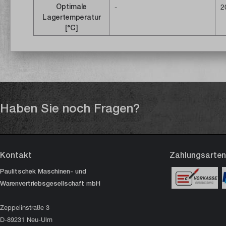
Optimale
verwendet werden. Bei Frost
-
2
Lagertemperatur
oder Hitze sind
[°C]
Stabilitätsschwankungen
möglich.
Haben Sie noch Fragen?
Kontakt
Zahlungsarten
Paulitschek Maschinen- und
Warenvertriebsgesellschaft mbH
Zeppelinstraße 3
D-89231 Neu-Ulm