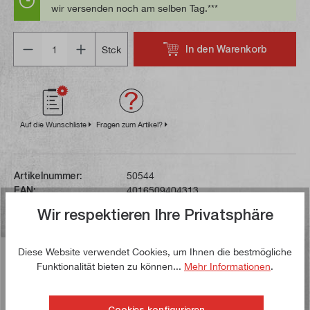
wir versenden noch am selben Tag.***
Anzahl
In den Warenkorb
Stck
Auf die Wunschliste
Fragen zum Artikel?
Artikelnummer:
50544
EAN:
4016509404313
Bruttogewicht:
0,042 kg
Wir respektieren Ihre Privatsphäre
Diese Website verwendet Cookies, um Ihnen die bestmögliche
Beschreibung
Funktionalität bieten zu können...
Mehr Informationen
.
Diese Wärmeleitpaste der Marke Diamant ist
gebrauchsfertig und lässt sich einfach auf die
Cookies konfigurieren