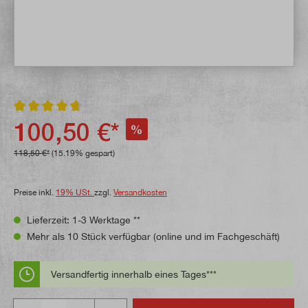
Durchschnittliche Bewertung von 4.7 von 5 Sternen
100,50 €*
%
118,50 €*
(15.19% gespart)
Preise inkl.
19% USt.
zzgl.
Versandkosten
Lieferzeit: 1-3 Werktage **
Mehr als 10 Stück verfügbar (online und im Fachgeschäft)
Versandfertig innerhalb eines Tages***
Anzahl