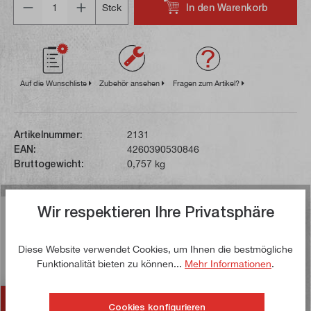
In den Warenkorb
Stck
Auf die Wunschliste
Zubehör ansehen
Fragen zum Artikel?
Artikelnummer:
2131
EAN:
4260390530846
Bruttogewicht:
0,757 kg
Wir respektieren Ihre Privatsphäre
Beschreibung
Dieses 9-teilige Drehstahl-Set beinhaltet Drehmeißel
Diese Website verwendet Cookies, um Ihnen die bestmögliche
zum Längsdrehen, Plandrehen, Anfasen, Ein- und
Funktionalität bieten zu können...
Mehr Informationen
.
Abstechen, Gewindeschne…
Mehr
Zubehör
Cookies konfigurieren