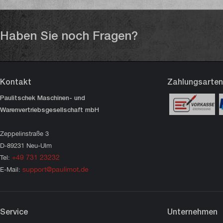
werden können wie harte
w
Werkstoffe.Für spezielle
W
Anwendungen kann dieser
A
Haben Sie noch Fragen?
Hartmetalleinsatz durch eine
H
andere Schneidplatte ersetzt
andere
werden, die für das zu
w
bearbeitende Material
b
Kontakt
Zahlungsarten
passend ist. Diese speziellen
p
Paulitschek Maschinen- und
Wendeschneidplatten finden
W
Warenvertriebsgesellschaft mbH
Sie in unserem Sortiment.
S
Auch die Standardplatten
Auch
Zeppelinstraße 3
können Sie bei uns einzeln
k
D-89231 Neu-Ulm
oder im 10er-Set
o
+49 731 23232
Tel:
nachbestellen.
n
support@paulimot.de
E-Mail:
Service
Unternehmen