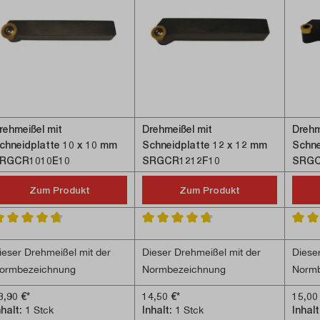
rehmeißel mit
Drehmeißel mit
Drehm
chneidplatte 10 x 10 mm
Schneidplatte 12 x 12 mm
Schne
RGCR1010E10
SRGCR1212F10
SRGC
Zum Produkt
Zum Produkt
5 von 5 Sternen
urchschnittliche Bewertung von 4.7 von 5 Sternen
Durchschnittliche Bewertung von 4.6 v
Durch
ieser Drehmeißel mit der
Dieser Drehmeißel mit der
Diese
ormbezeichnung
Normbezeichnung
Normb
RGCR1010E10 hat einen
SRGCR1212F10 hat einen
SRGCR
3,90 €*
14,50 €*
15,00
 mit 10 x 10 mm und
Schaft mit 12 x 12 mm und
Schaft mit 14 x 14 mm
nhalt:
1 Stck
Inhalt:
1 Stck
Inhal