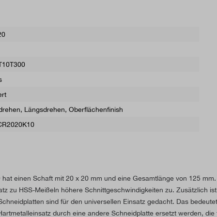
20
10T300
s
ert
drehen
, Längsdrehen
, Oberflächenfinish
R2020K10
t einen Schaft mit 20 x 20 mm und eine Gesamtlänge von 125 mm. Die
z zu HSS-Meißeln höhere Schnittgeschwindigkeiten zu. Zusätzlich ist d
Schneidplatten sind für den universellen Einsatz gedacht. Das bedeut
rtmetalleinsatz durch eine andere Schneidplatte ersetzt werden, die f