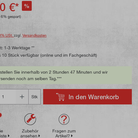
ttliche Bewertung von 5 von 5 Sternen
0 €*
%
16% gespart)
9% USt.
zzgl.
Versandkosten
t: 1-3 Werktage **
 10 Stück verfügbar (online und im Fachgeschäft)
stellen Sie innerhalb von 2 Stunden 47 Minuten und wir
rsenden noch am selben Tag.***
In den Warenkorb
Stk
ie
Zubehör
Fragen zum
iste
ansehen
Artikel?