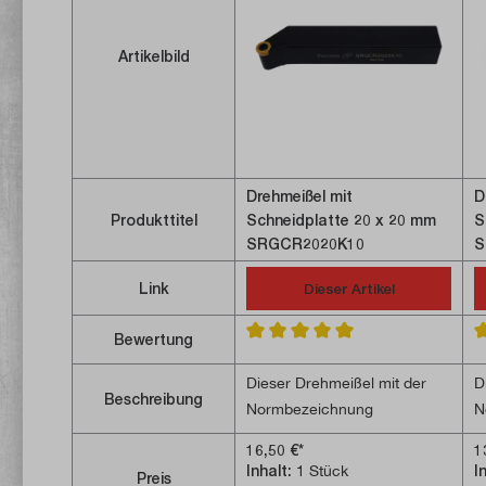
Artikelbild
Drehmeißel mit
D
Produkttitel
Schneidplatte 20 x 20 mm
S
SRGCR2020K10
S
Link
Dieser Artikel
Bewertung
Durchschnittliche Bewertung von 
D
Dieser Drehmeißel mit der
D
Beschreibung
Normbezeichnung
N
SRGCR2020K10 hat einen
S
16,50 €*
1
Schaft mit 20 x 20 mm und
Schaft
Inhalt:
1 Stück
I
Preis