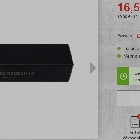
Durchschni
16,5
19,00 €*
(13.
Preise inkl.
1
Lieferzei
Mehr als
Be
ve
Anzahl
Auf d
Wunschl