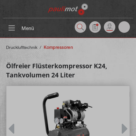
inhalt springen
Menü
Drucklufttechnik
/
Kompressoren
Ölfreier Flüsterkompressor K24,
Tankvolumen 24 Liter