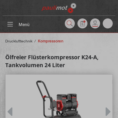
inhalt springen
Menü
Drucklufttechnik
/
Kompressoren
Ölfreier Flüsterkompressor K24-A,
Tankvolumen 24 Liter