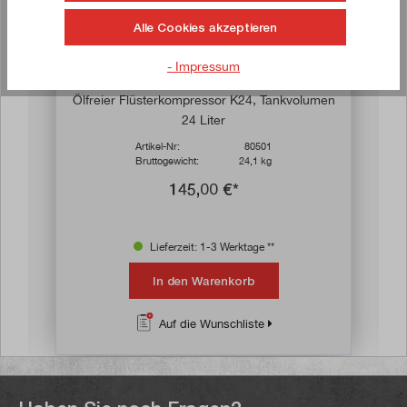
Alle Cookies akzeptieren
- Impressum
on 5 von 5 Sternen
Durchschnittliche Bewertung von 5 von 5 
Ölfreier Flüsterkompressor K24, Tankvolumen
24 Liter
Artikel-Nr:
80501
Bruttogewicht:
24,1 kg
145,00 €*
Lieferzeit: 1-3 Werktage **
In den Warenkorb
Auf die Wunschliste