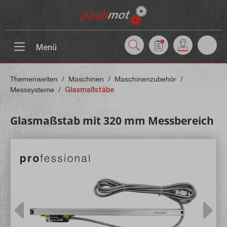
inhalt springen
Menü
Themenwelten
/
Maschinen
/
Maschinenzubehör
/
Messsysteme
/
Glasmaßstäbe
Glasmaßstab mit 320 mm Messbereich