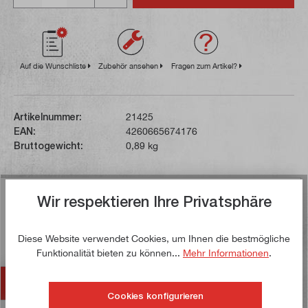
Auf die Wunschliste
Zubehör ansehen
Fragen zum Artikel?
Artikelnummer:
21425
EAN:
4260665674176
Bruttogewicht:
0,89 kg
Beschreibung
Wir respektieren Ihre Privatsphäre
Dieser Glasmaßstab ist kompatibel zu den
Positionsanzeigen SDS 200 und SDS 200S und weist
Diese Website verwendet Cookies, um Ihnen die bestmögliche
einen Messbereich von 320 mm auf.…
Mehr
Funktionalität bieten zu können...
Mehr Informationen
.
Zubehör
Cookies konfigurieren