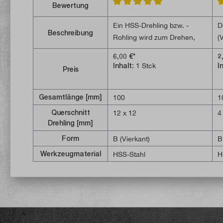
Bewertung
Durchschnittliche Bewertung von 
D
Ein HSS-Drehling bzw. -
D
Beschreibung
Rohling wird zum Drehen,
(
Ausbohren, Einstechen usw.
sein
6,00 €*
2
verwendet. Er ist besonders
e
Inhalt:
1 Stck
I
Preis
zum Schleifen von
F
Formstählen geeignet. HSS-
k
Stahl (Schnellarbeitsstahl) ist
v
Gesamtlänge [mm]
100
1
ein hochlegierter
N
Querschnitt
12 x 12
4
Werkzeugstahl, welcher in
s
Drehling [mm]
der Zerspanung
HS
Form
B (Vierkant)
B
hauptsächlich als
m
Werkzeugmaterial
HSS-Stahl
H
Schneidstoff genützt wird. Er
B
besitzt die höchste
W
Bruchfestigkeit und die beste
s
Schleifbarkeit, sodass er sich
a
sehr gut zum
S
Zurechtschleifen für diverse