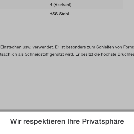
B (Vierkant)
HSS-Stahl
instechen usw. verwendet. Er ist besonders zum Schleifen von Formstä
chlich als Schneidstoff genützt wird. Er besitzt die höchste Bruchfest
Wir respektieren Ihre Privatsphäre