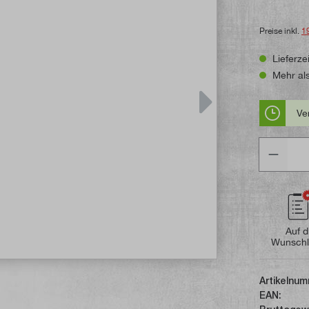
Preise inkl.
1
Lieferzei
Mehr als
Ve
Anzahl
Auf d
Wunschl
Artikelnum
EAN: