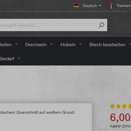
Deutsch
Themenw
leifen
Drechseln
Hobeln
Blech bearbeiten
tbedarf
Durchschni
6,00
7,50 €*
(20% 