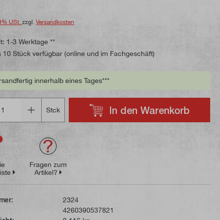
9% USt.
zzgl.
Versandkosten
t: 1-3 Werktage **
 10 Stück verfügbar (online und im Fachgeschäft)
rsandfertig innerhalb eines Tages***
In den Warenkorb
Stck
ie
Fragen zum
iste
Artikel?
mer:
2324
4260390537821