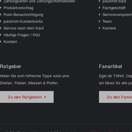
Zahlungsarten und Zahlungsinformationen
paulimot baut
Produktvorschlag
Fachgeschäft
Push-Benachrichtigung
Serviceversprec
paulimot-Kundenkonto
Team
Service nach dem Kauf
Karriere
Häufige Fragen / FAQ
Kontakt
Ratgeber
Fanartikel
Holen Sie sich hilfreiche Tipps rund ums
Egal ob T-Shirt, Ca
Drehen, Fräsen, Messen & Prüfen.
ein Muss für alle p
Zu den Ratgebern
Zu den Fanar