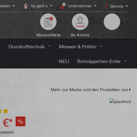
elten
So geht's
Unternehmen
Service
Wunschliste
Ihr Konto
Drucklufttechnik
Messen & Prüfen
NEU
Schnäppchen-Ecke
Mehr zur Marke und den Produkten von
ttliche Bewertung von 5 von 5 Sternen
 €*
%
gespart)