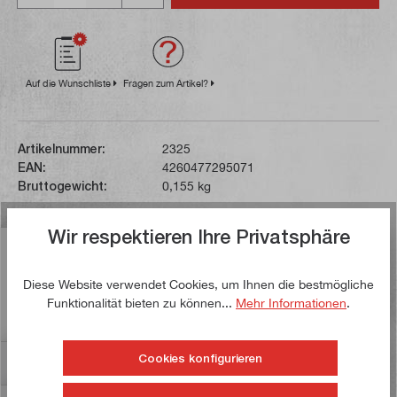
Auf die Wunschliste
Fragen zum Artikel?
Artikelnummer:
2325
EAN:
4260477295071
Bruttogewicht:
0,155 kg
Wir respektieren Ihre Privatsphäre
Beschreibung
Der Drehling ist in der Form B (Vierkant) ausgeführt.
Diese Website verwendet Cookies, um Ihnen die bestmögliche
Durch seine gute Schleifbarkeit lässt er sich
Funktionalität bieten zu können...
Mehr Informationen
.
hervorragend zu Formstä…
Mehr
Cookies konfigurieren
Bewertungen
5