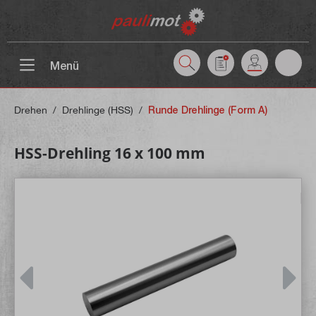
inhalt springen
Menü
Drehen
/
Drehlinge (HSS)
/
Runde Drehlinge (Form A)
HSS-Drehling 16 x 100 mm