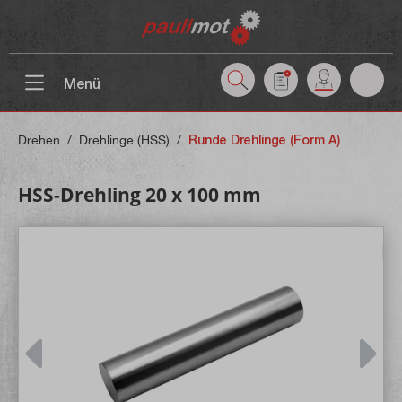
inhalt springen
Menü
Drehen
/
Drehlinge (HSS)
/
Runde Drehlinge (Form A)
HSS-Drehling 20 x 100 mm