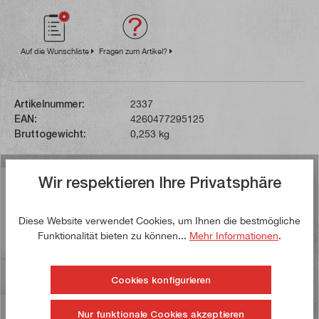
Auf die Wunschliste
Fragen zum Artikel?
Artikelnummer:
2337
EAN:
4260477295125
Bruttogewicht:
0,253 kg
Wir respektieren Ihre Privatsphäre
Beschreibung
Der Drehling ist in der Form A (rund) ausgeführt. Durch
Diese Website verwendet Cookies, um Ihnen die bestmögliche
seine gute Schleifbarkeit lässt er sich hervorragend zu
Funktionalität bieten zu können...
Mehr Informationen
.
Formstählen…
Mehr
Bewertungen
Cookies konfigurieren
Informationen zur Produktsicherheit
Nur funktionale Cookies akzeptieren